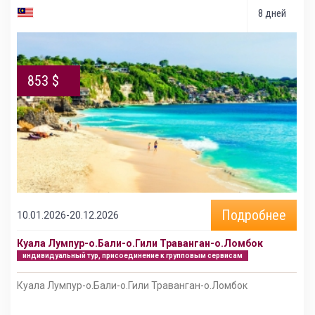
8 дней
853 $
Подробнее
10.01.2026-20.12.2026
Куала Лумпур-о.Бали-о.Гили Траванган-о.Ломбок
индивидуальный тур, присоединение к групповым сервисам
Куала Лумпур-о.Бали-о.Гили Траванган-о.Ломбок