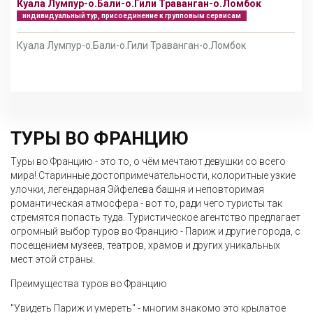
Куала Лумпур-о.Бали-о.Гили Траванган-о.Ломбок
индивидуальный тур, присоединение к групповым сервисам
Куала Лумпур-о.Бали-о.Гили Траванган-о.Ломбок
ТУРЫ ВО ФРАНЦИЮ
Туры во Францию - это то, о чём мечтают девушки со всего
мира! Старинные достопримечательности, колоритные узкие
улочки, легендарная Эйфелева башня и неповторимая
романтическая атмосфера - вот то, ради чего туристы так
стремятся попасть туда. Туристическое агентство предлагает
огромный выбор туров во Францию - Париж и другие города, с
посещением музеев, театров, храмов и других уникальных
мест этой страны.
Преимущества туров во Францию
"Увидеть Париж и умереть" - многим знакомо это крылатое