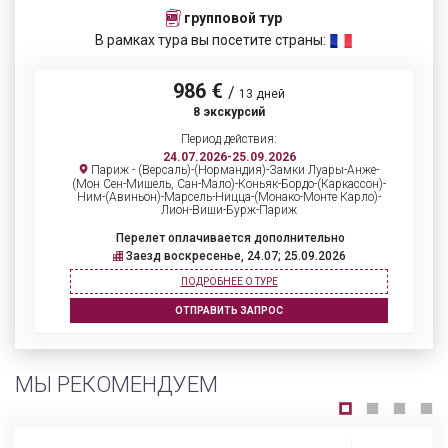
групповой тур
В рамках тура вы посетите страны:
986 €
/
13 дней
8 экскурсий
Период действия:
24.07.2026-25.09.2026
Париж - (Версаль)-(Нормандия)-Замки Луары-Анже-
(Мон Сен-Мишель, Сан-Мало)-Коньяк-Бордо-(Каркассон)-
Ним-(Авиньон)-Марсель-Ницца-(Монако-Монте Карло)-
Лион-Виши-Бурж-Париж
Перелет оплачивается дополнительно
Заезд воскресенье, 24.07; 25.09.2026
ПОДРОБНЕЕ О ТУРЕ
ОТПРАВИТЬ ЗАПРОС
МЫ РЕКОМЕНДУЕМ