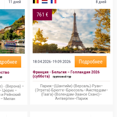
11 дней
8 дней
761 €
Подробнее
дробнее
18.04.2026-19.09.2026
Франция - Бельгия – Голландия 2026
ество
(суббота)
групповой тур
ур
Париж–(Шантийи)-(Версаль)-Руан–
) - (Верона) –
(Этрета)-Брюгге–Брюссель–Амстердам–
– Цюрих –
(Гаага)-(Волендам-Заансе Сханс)–
 и Рейнский
Антверпен–Париж
 – Милан