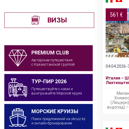
561 €
ВИЗЫ
PREMIUM CLUB
Авторские путешествия
с Казахстанской группой
04.04.2026-
Италия – Ш
ТУР-ПИР 2026
Лихтенштей
Путешествуйте с нами и
Милан 
выигрывайте Морской круиз
Княжес
(Люцерн)
водопад) –
МОРСКИЕ КРУИЗЫ
Поиск предложений на vkruiz.kz
и онлайн-бронирование