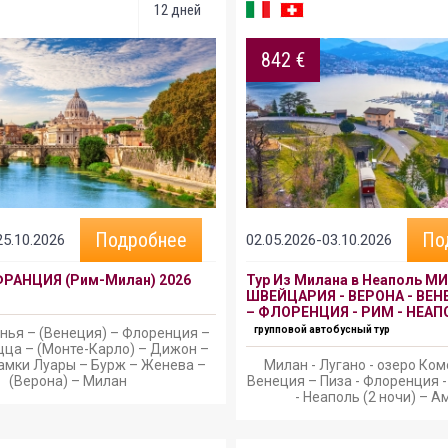
12 дней
842 €
Подробнее
По
25.10.2026
02.05.2026-03.10.2026
ФРАНЦИЯ (Рим-Милан) 2026
Тур Из Милана в Неаполь М
ШВЕЙЦАРИЯ - ВЕРОНА - ВЕН
– ФЛОРЕНЦИЯ - РИМ - НЕАПО
групповой автобусный тур
нья – (Венеция) – Флоренция –
цца – (Монте-Карло) – Дижон –
амки Луары – Бурж – Женева –
Милан - Лугано - озеро Ком
(Верона) – Милан
Венеция – Пиза - Флоренция -
- Неаполь (2 ночи) – 