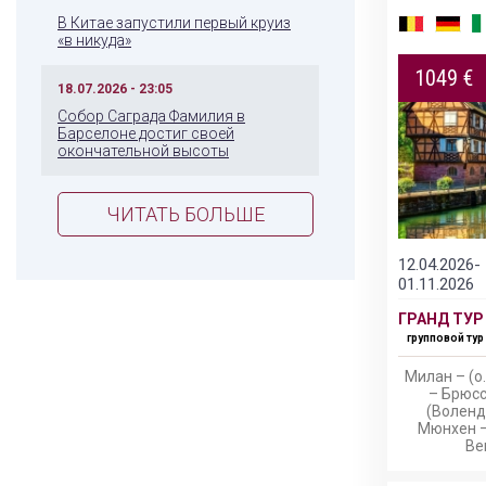
В Китае запустили первый круиз
«в никуда»
1049 €
18.07.2026 - 23:05
Собор Саграда Фамилия в
Барселоне достиг своей
окончательной высоты
ЧИТАТЬ БОЛЬШЕ
12.04.2026-
01.11.2026
ГРАНД ТУР 
групповой тур
Милан – (о
– Брюсс
(Воленд
Мюнхен –
Ве