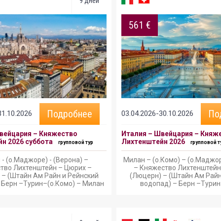
9 дней
561 €
Подробнее
По
31.10.2026
03.04.2026-30.10.2026
вейцария – Княжество
Италия – Швейцария – Княж
н 2026 суббота
Лихтенштейн 2026
групповой тур
групповой т
- (о.Маджоре) - (Верона) –
Милан – (о.Комо) – (о.Маджор
тво Лихтенштейн – Цюрих –
– Княжество Лихтенштейн
 – (Штайн Ам Райн и Рейнский
(Люцерн) – (Штайн Ам Райн
 Берн –Турин–(о.Комо) – Милан
водопад) – Берн –Турин