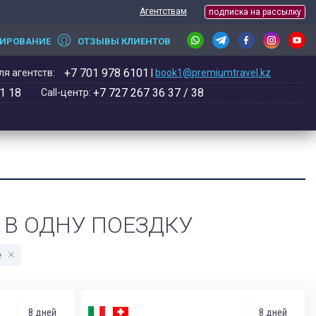
Агентствам
подписка на рассылку
НИРОВАНИЕ
ОТЗЫВЫ КЛИЕНТОВ
+7 701 978 6101
я агентств:
|
book1@premiumtravel.kz
1 18
+7 727 267 36 37 / 38
Call-центр:
Н В ОДНУ ПОЕЗДКУ
е
8 дней
8 дней