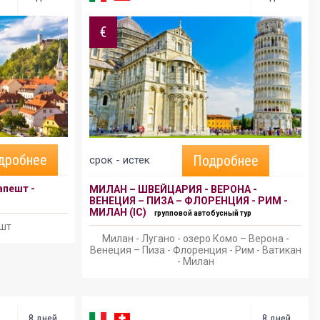
€
дробнее
Подробнее
срок - истек
апешт -
МИЛАН – ШВЕЙЦАРИЯ - ВЕРОНА -
ВЕНЕЦИЯ – ПИЗА – ФЛОРЕНЦИЯ - РИМ -
МИЛАН (IC)
групповой автобусный тур
ешт
Милан - Лугано - озеро Комо – Верона -
Венеция – Пиза - Флоренция - Рим - Ватикан
- Милан
8 дней
8 дней