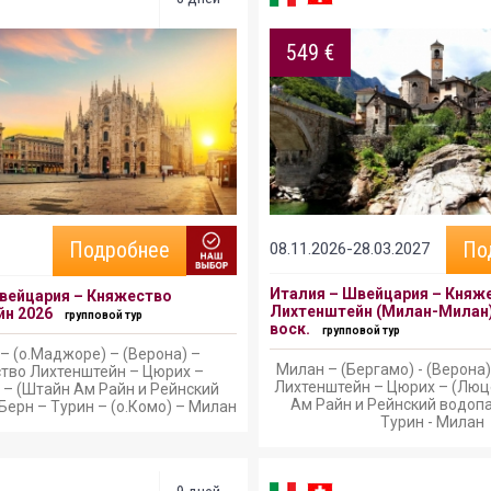
549 €
Подробнее
По
08.11.2026-28.03.2027
Италия – Швейцария – Княж
вейцария – Княжество
Лихтенштейн (Милан-Милан)
н 2026
групповой тур
воск.
групповой тур
– (о.Маджоре) – (Верона) –
Милан – (Бергамо) - (Верона
тво Лихтенштейн – Цюрих –
Лихтенштейн – Цюрих – (Люц
 – (Штайн Ам Райн и Рейнский
Ам Райн и Рейнский водопа
Берн – Турин – (о.Комо) – Милан
Турин - Милан