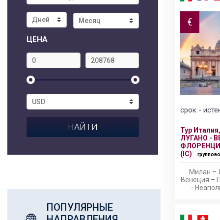
€
ЦЕНА
срок - исте
Тур Италия
ЛУГАНО - В
ФЛОРЕНЦИЯ
(IC)
группово
Милан – Л
Венеция – П
- Неапол
ПОПУЛЯРНЫЕ
НАПРАВЛЕНИЯ