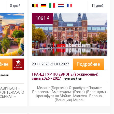
8 дней
11 дней
1061 €
бнее
Подробнее
29.11.2026-21.03.2027
ГРАНД ТУР ПО ЕВРОПЕ (воскресенье)
пповой
зима 2026 - 2027
групповой тур
Милан–(Бергамо)-Страсбург–Париж–
 АВИНЬОН –
Брюссель–Амстердам–(Гаага)-(Волендам)-
 МОНТЕ-КАРЛО
Франкфурт на Майне–Мюнхен–Верона–
СЕРРАТ –
(Венеция)-Милан