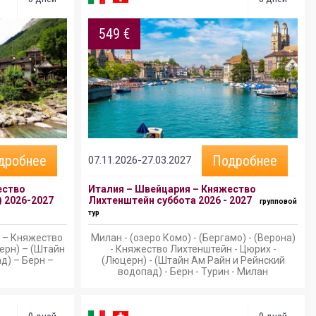
549 €
дробнее
Подробнее
07.11.2026-27.03.2027
ество
Италия – Швейцария – Княжество
 2026-2027
Лихтенштейн суббота 2026 - 2027
групповой
тур
) – Княжество
Милан - (озеро Комо) - (Бергамо) - (Верона)
ерн) – (Штайн
- Княжество Лихтенштейн - Цюрих -
д) – Берн –
(Люцерн) - (Штайн Ам Райн и Рейнский
водопад) - Берн - Турин - Милан