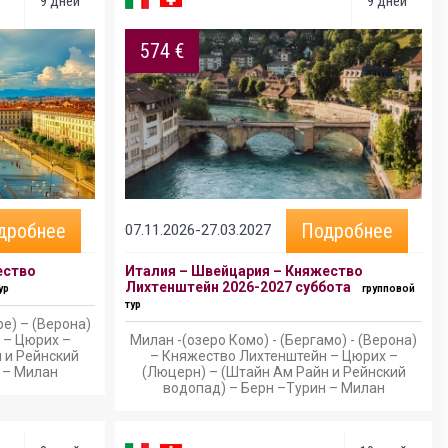
9 дней
9 дней
574 €
дробнее
Подробнее
07.11.2026-27.03.2027
ество
Италия – Швейцария – Княжество
Лихтенштейн 2026-2027 суббота
ур
групповой
тур
е) – (Верона)
 – Цюрих –
Милан -(озеро Комо) - (Бергамо) - (Верона)
 и Рейнский
– Княжество Лихтенштейн – Цюрих –
 – Милан
(Люцерн) – (Штайн Ам Райн и Рейнский
водопад) – Берн –Турин – Милан