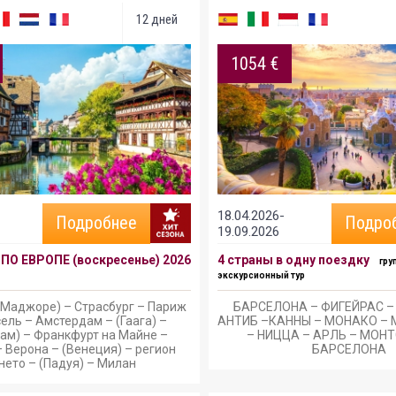
12 дней
1054 €
18.04.2026-
Подробнее
Подро
19.09.2026
ПО ЕВРОПЕ (воскресенье) 2026
4 страны в одну поездку
гру
экскурсионный тур
.Маджоре) – Страсбург – Париж
БАРСЕЛОНА – ФИГЕЙРАС –
ель – Амстердам – (Гаага) –
АНТИБ –КАННЫ – МОНАКО –
ам) – Франкфурт на Майне –
– НИЦЦА – АРЛЬ – МОНТ
 Верона – (Венеция) – регион
БАРСЕЛОНА
нето – (Падуя) – Милан