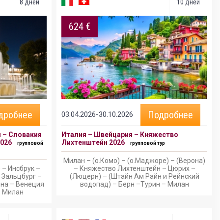
8 дней
10 дней
624 €
дробнее
Подробнее
03.04.2026-30.10.2026
я – Словакия
Италия – Швейцария – Княжество
2026
Лихтенштейн 2026
групповой
групповой тур
Милан – (о.Комо) – (о.Маджоре) – (Верона)
 – Инсбрук –
– Княжество Лихтенштейн – Цюрих –
 Зальцбург –
(Люцерн) – (Штайн Ам Райн и Рейнский
яна – Венеция
водопад) – Берн –Турин – Милан
– Милан