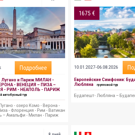
1675 €
По
Подробнее
10.01.2027-06.08.2026
к
Европейские Симфонии: Буд
, Лугано и Париж МИЛАН -
Любляна
ЕРОНА - ВЕНЕЦИЯ – ПИЗА –
групповой тур
 - РИМ - НЕАПОЛЬ - ПАРИЖ
й автобусный тур
Будапешт- Любляна – Будап
угано - озеро Комо - Верона -
иза - Флоренция - Рим - Ватикан
ь – Амальфи - Милан - Париж
8 дней