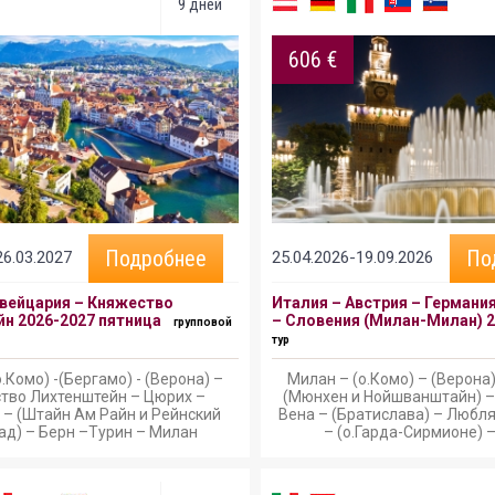
9 дней
606 €
Подробнее
По
26.03.2027
25.04.2026-19.09.2026
вейцария – Княжество
Италия – Австрия – Германи
н 2026-2027 пятница
– Словения (Милан-Милан) 
групповой
тур
.Комо) -(Бергамо) - (Верона) –
Милан – (о.Комо) – (Верона)
тво Лихтенштейн – Цюрих –
(Мюнхен и Нойшванштайн) –
 – (Штайн Ам Райн и Рейнский
Вена – (Братислава) – Любл
ад) – Берн –Турин – Милан
– (о.Гарда-Сирмионе) 