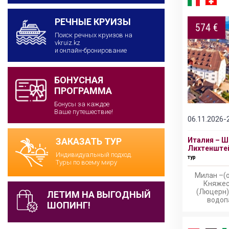
РЕЧНЫЕ КРУИЗЫ
574 €
Поиск речных круизов на
vkruiz.kz
и онлайн-бронирование
БОНУСНАЯ
ПРОГРАММА
Бонусы за каждое
Ваше путешествие!
06.11.2026-
Италия – Ш
ЗАКАЗАТЬ ТУР
Лихтенштей
Индивидуальный подход.
тур
Туры по всему миру
Милан –(о
Княжес
(Люцерн)
ЛЕТИМ НА ВЫГОДНЫЙ
водоп
ШОПИНГ!