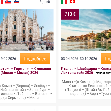
9 дней
710 €
Подробнее
По
19.09.2026
03.04.2026-30.10.2026
встрия – Германия – Словакия
Италия – Швейцария – Княж
 (Милан – Милан) 2026
Лихтенштейн 2026
групповой т
Милан –(о.Комо) - (о.Маджоре
о.Комо) – (Верона) – Инсбрук –
Княжество Лихтенштейн 
 Нойшванштайн – Зальцбург –
(Люцерн) – (Штайн Ам Райн
тислава – Любляна – Венеция –
водопад) – Берн –Турин
Гарда-Сирмионе) – Милан