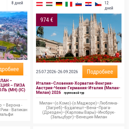
8 дней
12
дней
974 €
дробнее
Подробнее
25.07.2026-26.09.2026
ИЛАН –
Италия–Словения-Хорватия-Венгрия-
ЕЦИЯ – ПИЗА
Австрия-Чехия-Германия-Италия (Милан-
ЛЬ (МН) (IC)
Милан) 2026
групповой тур
Милан–(о.Комо)-(о.Маджоре)–Любляна-
о – Верона -
(Загреб)–Будапешт–Вена–Прага-
 Рим - Ватикан
(Дрезден)–(Карловы Вары)–Инсбрук-
Амальфи
(Зальцбург)–Венеция-Милан