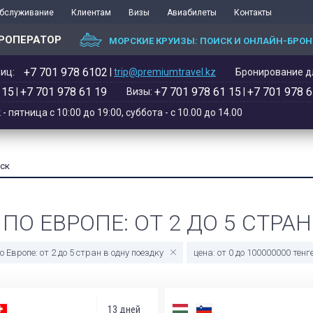
обслуживание
Клиентам
Визы
Авиабилеты
Контакты
РОПЕРАТОР
МОРСКИЕ КРУИЗЫ: ПОИСК И ОНЛАЙН-БРО
+7 701 978 6102‬
иц:
|
trip@premiumtravel.kz
Бронирование дл
 15
+7 701 978 61 19
+7 701 978 61 15
+7 701 978 6
|
Визы:
|
 пятница с 10:00 до 19:00, суббота - с 10.00 до 14.00
ск
ПО ЕВРОПЕ: ОТ 2 ДО 5 СТРА
о Европе: от 2 до 5 стран в одну поездку
цена: от 0 до 100000000 тенг
13 дней