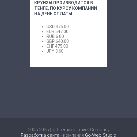
КРУИЗЫ ПРОИЗВОДИТСЯ В
ТЕНГЕ, ПО КУРСУ КОМПАНИИ
НА ДЕНЬ ОПЛАТЫ
USD
475.00
EUR
547.00
RUB
6.00
GBP
640.00
CHF
475.00
JPY
3.60
2005-2025 (c) Premium Travel Company
Разработка сайта
- компания
Go-Web Studio