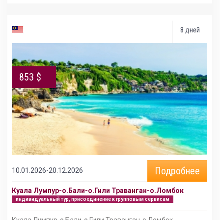
8 дней
853 $
Подробнее
10.01.2026-20.12.2026
Куала Лумпур-о.Бали-о.Гили Траванган-о.Ломбок
индивидуальный тур, присоединение к групповым сервисам
Куала Лумпур-о.Бали-о.Гили Траванган-о.Ломбок