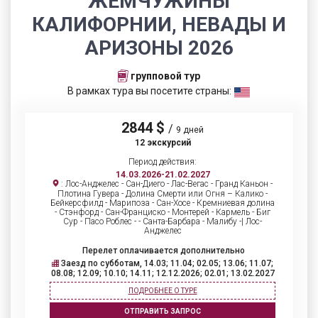
ЖЕМЧУЖИНЫ
КАЛИФОРНИИ, НЕВАДЫ И
АРИЗОНЫ 2026
групповой тур
В рамках тура вы посетите страны:
2844 $
/
9 дней
12 экскурсий
Период действия:
14.03.2026-21.02.2027
: Лос-Анджелес - Сан-Диего - Лас-Вегас - Гранд Каньон -
Плотина Гувера - Долина Смерти или Огня – Калико -
Бейкерсфилд - Марипоза - Сан-Хосе - Кремниевая долина
- Стэнфорд - Сан-Франциско - Монтерей - Кармель - Биг
Сур - Пасо Роблес - - Санта-Барбара - Малибу -| Лос-
Анджелес
Перелет оплачивается дополнительно
Заезд по субботам, 14.03; 11.04; 02.05; 13.06; 11.07;
08.08; 12.09; 10.10; 14.11; 12.12.2026; 02.01; 13.02.2027
ПОДРОБНЕЕ О ТУРЕ
ОТПРАВИТЬ ЗАПРОС