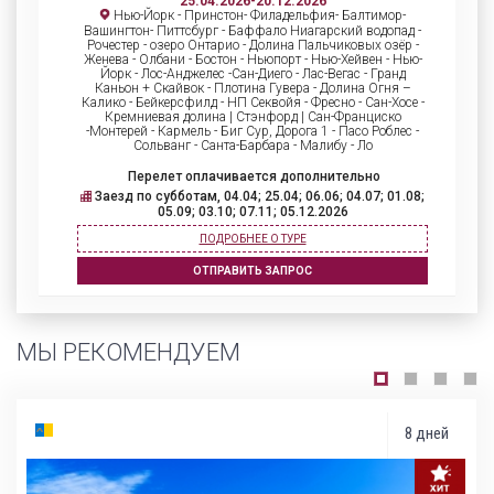
25.04.2026-20.12.2026
Нью-Йорк - Принстон- Филадельфия- Балтимор-
Вашингтон- Питтсбург - Баффало Ниагарский водопад -
Рочестер - озеро Онтарио - Долина Пальчиковых озёр -
Женева - Олбани - Бостон - Ньюпорт - Нью-Хейвен - Нью-
Йорк - Лос-Анджелес -Сан-Диего - Лас-Вегас - Гранд
Каньон + Скайвок - Плотина Гувера - Долина Огня –
Калико - Бейкерсфилд - НП Секвойя - Фресно - Сан-Хосе -
Кремниевая долина | Стэнфорд | Сан-Франциско
-Монтерей - Кармель - Биг Сур, Дорога 1 - Пасо Роблес -
Сольванг - Санта-Барбара - Малибу - Ло
Перелет оплачивается дополнительно
Заезд по субботам, 04.04; 25.04; 06.06; 04.07; 01.08;
05.09; 03.10; 07.11; 05.12.2026
ПОДРОБНЕЕ О ТУРЕ
ОТПРАВИТЬ ЗАПРОС
МЫ РЕКОМЕНДУЕМ
8 дней