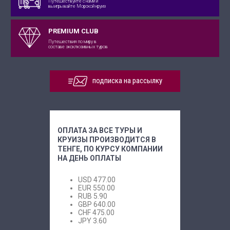
Путешествуйте с нами и
выигрывайте Морской круиз
PREMIUM CLUB
Путешествия по миру в
составе эксклюзивных туров
подписка на рассылку
ОПЛАТА ЗА ВСЕ ТУРЫ И
КРУИЗЫ ПРОИЗВОДИТСЯ В
ТЕНГЕ, ПО КУРСУ КОМПАНИИ
НА ДЕНЬ ОПЛАТЫ
USD
477.00
EUR
550.00
RUB
5.90
GBP
640.00
CHF
475.00
JPY
3.60