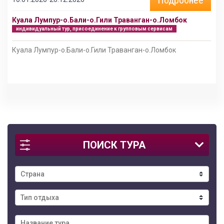
Куала Лумпур-о.Бали-о.Гили Траванган-о.Ломбок
индивидуальный тур, присоединение к групповым сервисам
Куала Лумпур-о.Бали-о.Гили Траванган-о.Ломбок
ПОИСК ТУРА