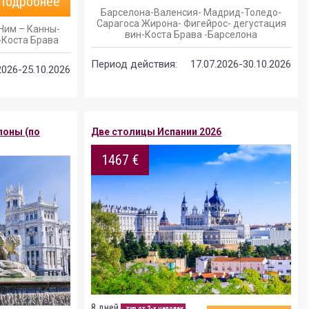
Подробнее
Барселона-Валенсия- Мадрид-Толедо-
Сарагоса Жирона- Фигейрос- дегустация
Ним – Канны-
вин-Коста Брава -Барселона
-Коста Брава
Период действия:
17.07.2026-30.10.2026
2026-25.10.2026
лоны (по
Две столицы Испании 2026
1467 €
8 дней
тур от 2-х человек,