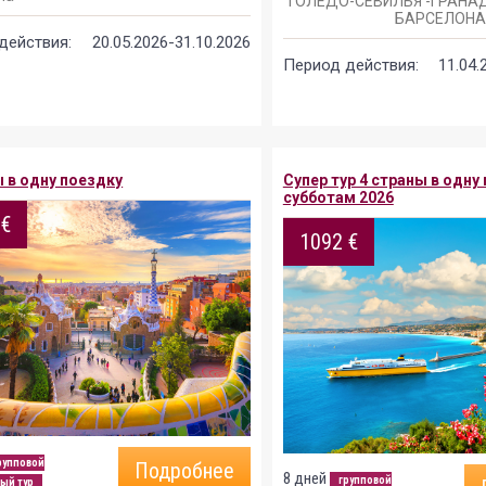
ТОЛЕДО-СЕВИЛЬЯ -ГРАНАД
БАРСЕЛОНА
действия:
20.05.2026-31.10.2026
Период действия:
11.04.
ы в одну поездку
Супер тур 4 страны в одну
субботам 2026
 €
1092 €
рупповой
Подробнее
8 дней
групповой
ый тур