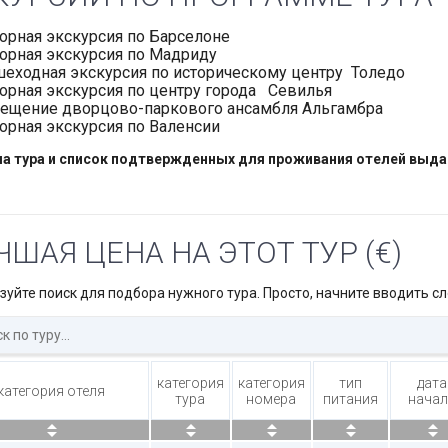
орная экскурсия по Барселоне
орная экскурсия по Мадриду
еходная экскурсия по историческому центру Толедо
орная экскурсия по центру города Севилья
ещение дворцово-паркового ансамбля Альгамбра
орная экскурсия по Валенсии
 тура и список подтвержденных для проживания отелей выдаютс
ЧШАЯ ЦЕНА НА ЭТОТ ТУР (€)
зуйте поиск для подбора нужного тура. Просто, начните вводить сл
категория
категория
тип
дата
категория отеля
тура
номера
питания
нача