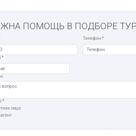
ЖНА ПОМОЩЬ В ПОДБОРЕ ТУР
*
Телефон
*
l
*
ос
р
*
стное лицо
рагент