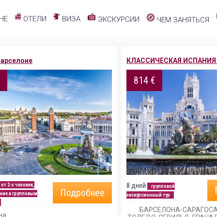
ОТЕЛИ
ВИЗА
НЕ
ЭКСКУРСИИ
ЧЕМ ЗАНЯТЬСЯ
 Барселоне
КЛАССИЧЕСКАЯ ИСПАНИЯ 
€
814 €
8 дней
 от 2-х человек,
групповой
Подробнее
ние к групповым
экскурсионный тур
БАРСЕЛОНА-САРАГОС
на