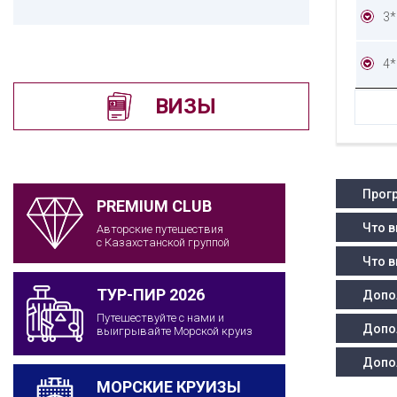
3*
4*
ВИЗЫ
Прогр
PREMIUM CLUB
Что в
Авторские путешествия
с Казахстанской группой
Что в
ТУР-ПИР 2026
Допо
Путешествуйте с нами и
Допо
выигрывайте Морской круиз
Допо
МОРСКИЕ КРУИЗЫ