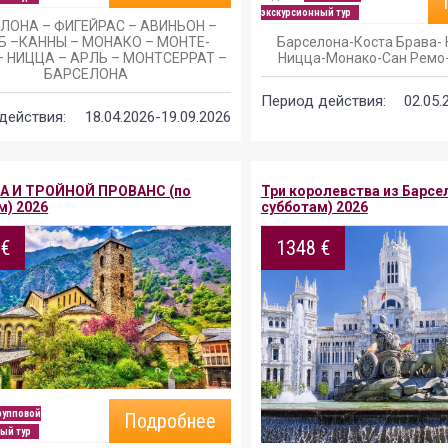
экскурсионный тур
ЛОНА – ФИГЕЙРАС – АВИНЬОН –
Б –КАННЫ – МОНАКО – МОНТЕ-
Барселона-Коста Брава- 
– НИЦЦА – АРЛЬ – МОНТСЕРРАТ –
Ницца-Монако-Сан Ремо
БАРСЕЛОНА
Период действия:
02.05.
действия:
18.04.2026-19.09.2026
А И ТРОЙНОЙ ПРОВАНС (по
Три королевства из Барсе
м) 2026
субботам) 2026
 €
1348 €
рупповой
Подробнее
ый тур