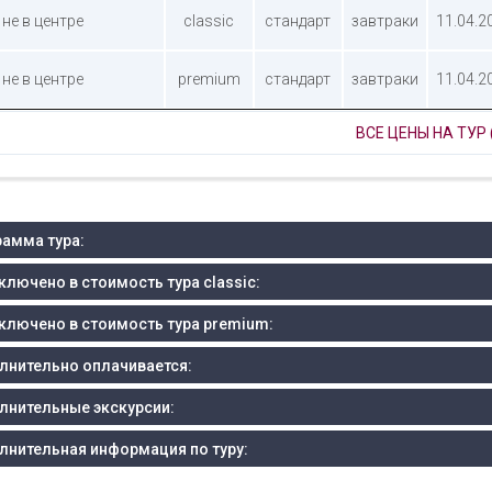
 не в центре
classic
стандарт
завтраки
11.04.2
 не в центре
premium
стандарт
завтраки
11.04.2
ВСЕ ЦЕНЫ НА ТУР 
амма тура:
ключено в стоимость тура classic:
ключено в стоимость тура premium:
лнительно оплачивается:
лнительные экскурсии:
лнительная информация по туру: