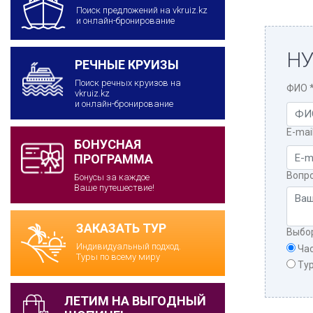
Поиск предложений на vkruiz.kz
и онлайн-бронирование
НУ
РЕЧНЫЕ КРУИЗЫ
Поиск речных круизов на
ФИО
vkruiz.kz
и онлайн-бронирование
E-mai
БОНУСНАЯ
ПРОГРАММА
Вопр
Бонусы за каждое
Ваше путешествие!
ЗАКАЗАТЬ ТУР
Выбо
Индивидуальный подход.
Ча
Туры по всему миру
Ту
ЛЕТИМ НА ВЫГОДНЫЙ