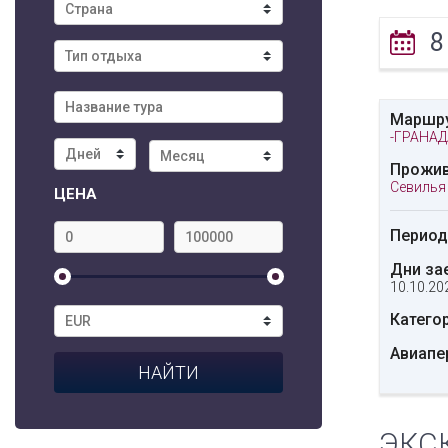
8
Маршр
-ГРАНА
Прожив
Севилья 
ЦЕНА
Период
Дни за
10.10.20
Катего
Авиапе
ЭКС