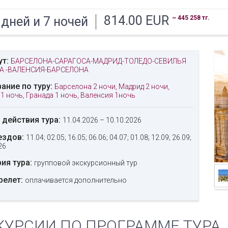
814.00
EUR
~ 445 258 тг.
 дней и 7 ночей
ут:
БАРСЕЛОНА-САРАГОСА-МАДРИД-ТОЛЕДО-СЕВИЛЬЯ
ДА -ВАЛЕНСИЯ-БАРСЕЛОНА
ание по туру:
Барселона 2 ночи, Мадрид 2 ночи,
1 ночь, Гранада 1 ночь, Валенсия 1ночь
 действия тура:
11.04.2026 – 10.10.2026
ездов:
11.04; 02.05; 16.05; 06.06; 04.07; 01.08; 12.09; 26.09;
26
рия тура:
групповой экскурсионный тур
релет:
оплачивается дополнительно
КУРСИИ ПО ПРОГРАММЕ ТУРА