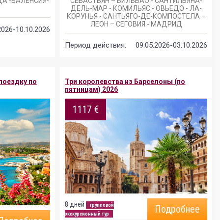
А -ВАЛЕНСИЯ-
СЕБАСТЬЯН – БИЛЬБАО - САНТИЛЬЯНА-
ДЕЛЬ-МАР - КОМИЛЬЯС - ОВЬЕДО - ЛА-
КОРУНЬЯ - САНТЬЯГО-ДЕ-КОМПОСТЕЛА –
ЛЕОН – СЕГОВИЯ - МАДРИД
2026-10.10.2026
Период действия:
09.05.2026-03.10.2026
 поездку по
Три королевства из Барселоны (по
пятницам) 2026
1117 €
8 дней
групповой
Подробнее
экскурсионный тур