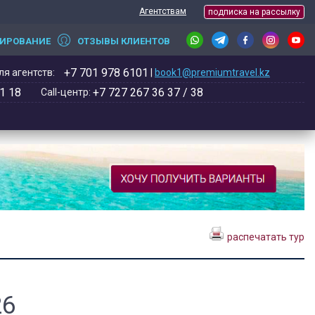
Агентствам
подписка на рассылку
НИРОВАНИЕ
ОТЗЫВЫ КЛИЕНТОВ
+7 701 978 6101
я агентств:
|
book1@premiumtravel.kz
1 18
+7 727 267 36 37 / 38
Call-центр:
распечатать тур
26