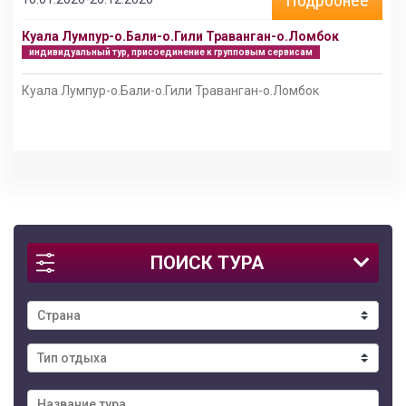
Куала Лумпур-о.Бали-о.Гили Траванган-о.Ломбок
индивидуальный тур, присоединение к групповым сервисам
Куала Лумпур-о.Бали-о.Гили Траванган-о.Ломбок
ПОИСК ТУРА