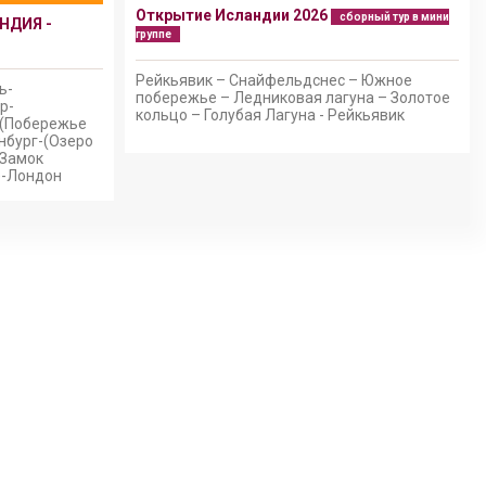
Открытие Исландии 2026
сборный тур в мини
НДИЯ -
группе
Рейкьявик – Снайфельдснес – Южное
ь-
побережье – Ледниковая лагуна – Золотое
р-
кольцо – Голубая Лагуна - Рейкьявик
-(Побережье
нбург-(Озеро
(Замок
)-Лондон