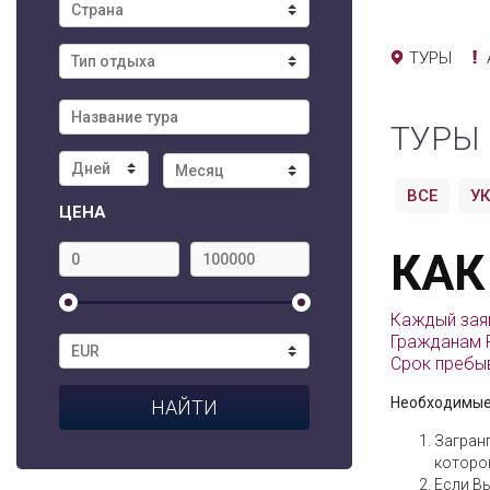
ТУРЫ
ТУРЫ
ВСЕ
У
ЦЕНА
КАК
Каждый заяв
Гражданам Р
Срок пребыв
Необходимые
Загранп
которог
Если Вы