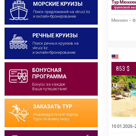
Тур Мюнхен
МОРСКИЕ КРУИЗЫ
групповой эк
Поиск предложений на vkruiz.kz
и онлайн-бронирование
Мюнхен – Ф
РЕЧНЫЕ КРУИЗЫ
Поиск речных круизов на
vkruiz.kz
и онлайн-бронирование
853 $
БОНУСНАЯ
ПРОГРАММА
Бонусы за каждое
Ваше путешествие!
ЗАКАЗАТЬ ТУР
Индивидуальный подход.
Туры по всему миру
10.01.2026-