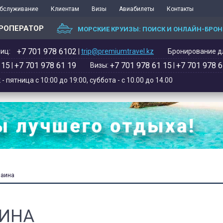
обслуживание
Клиентам
Визы
Авиабилеты
Контакты
РОПЕРАТОР
МОРСКИЕ КРУИЗЫ: ПОИСК И ОНЛАЙН-БРО
+7 701 978 6102‬
иц:
|
trip@premiumtravel.kz
Бронирование дл
 15
+7 701 978 61 19
+7 701 978 61 15
+7 701 978 6
|
Визы:
|
 пятница с 10:00 до 19:00, суббота - с 10.00 до 14.00
раина
АИНА