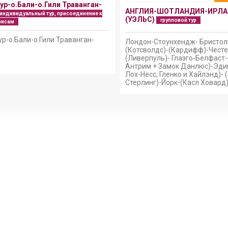
ур-о.Бали-о.Гили Траванган-
АНГЛИЯ-ШОТЛАНДИЯ-ИРЛА
индивидуальный тур, присоединение к
(УЭЛЬС)
групповой тур
висам
р-о.Бали-о.Гили Траванган-
Лондон-Стоунхендж- Бристол
(Котсволдс)-(Кардифф)-Честе
(Ливерпуль)- Глазго-Белфаст
Антрим + Замок Данлюс)-Эди
Лох-Несс, Гленко и Хайлэнд)- 
Стерлинг)-Йорк-(Касл Ховард