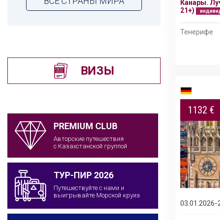
ВСЕ СТРАНЫ МИРА
Канары. Лу
ГРАНД ТУР: ВСЁ ЛУЧШЕЕ В КИТАЕ 2026
21+)
индиви
индивидуальный тур
Тенерифе
Пекин – Лоян – Шаолинь – Сиань – Шанхай -
Сучжоу
ВИЗЫ
1132 €
PREMIUM CLUB
Авторские путешествия
с Казахстанской группой
ТУР-ПИР 2026
Путешествуйте с нами и
выигрывайте Морской круиз
03.01.2026-