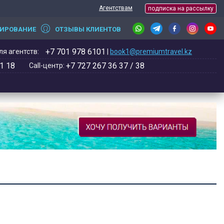
Агентствам
подписка на рассылку
НИРОВАНИЕ
ОТЗЫВЫ КЛИЕНТОВ
+7 701 978 6101
я агентств:
|
book1@premiumtravel.kz
1 18
+7 727 267 36 37 / 38
Call-центр: