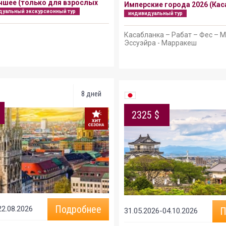
чшее (только для взрослых
Имперские города 2026 (Кас
дуальный экскурсионный тур
индивидуальный тур
Касабланка – Рабат – Фес – 
Эссуэйра - Марракеш
8 дней
2325 $
Подробнее
22.08.2026
П
31.05.2026-04.10.2026