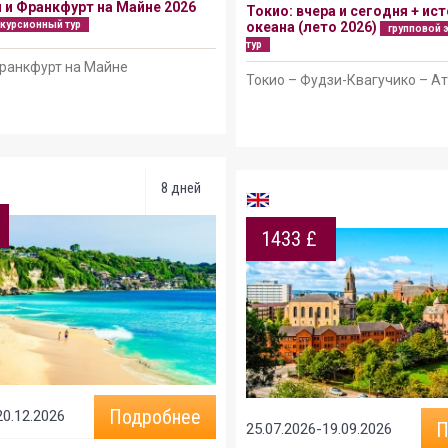
 и Франкфурт на Майне 2026
Токио: вчера и сегодня + ист
скурсионный тур
океана (лето 2026)
групповой 
тур
ранкфурт на Майне
Токио – Фудзи-Квагучико – А
8 дней
1433 £
Подробнее
20.12.2026
П
25.07.2026-19.09.2026