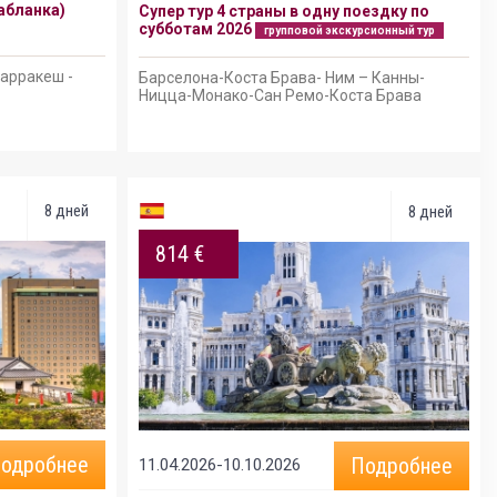
абланка)
Супер тур 4 страны в одну поездку по
субботам 2026
групповой экскурсионный тур
Марракеш -
Барселона-Коста Брава- Ним – Канны-
Ницца-Монако-Сан Ремо-Коста Брава
8 дней
8 дней
814 €
одробнее
Подробнее
11.04.2026-10.10.2026