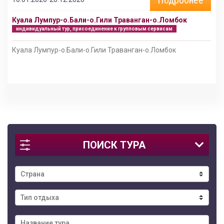
Куала Лумпур-о.Бали-о.Гили Траванган-о.Ломбок
индивидуальный тур, присоединение к групповым сервисам
Куала Лумпур-о.Бали-о.Гили Траванган-о.Ломбок
ПОИСК ТУРА