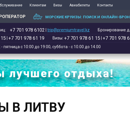
обслуживание
Клиентам
Визы
Авиабилеты
Контакты
РОПЕРАТОР
МОРСКИЕ КРУИЗЫ: ПОИСК И ОНЛАЙН-БРО
+7 701 978 6102‬
иц:
|
trip@premiumtravel.kz
Бронирование дл
 15
+7 701 978 61 19
+7 701 978 61 15
+7 701 978 6
|
Визы:
|
 пятница с 10:00 до 19:00, суббота - с 10.00 до 14.00
Ы В ЛИТВУ