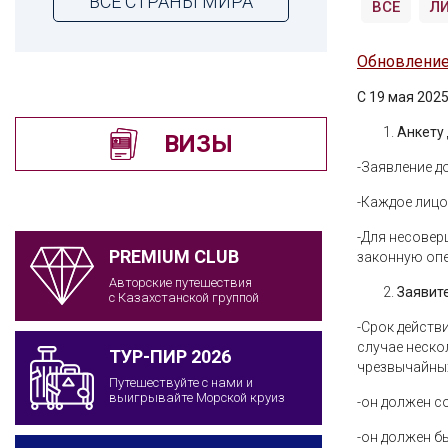
ВСЕ СТРАНЫ МИРА
ВСЕ
Л
Обновление 
С 19 мая 202
Анкету
ВИЗЫ
-Заявление д
-Каждое лицо
-Для несовер
PREMIUM CLUB
законную опе
Авторские путешествия
Заявит
с Казахстанской группой
-Срок действ
случае неско
ТУР-ПИР 2026
чрезвычайных
Путешествуйте с нами и
выигрывайте Морской круиз
-он должен с
-он должен бы