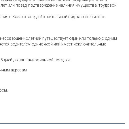
лет или поезд, подтверждение наличия имущества, трудовой
ания в Казахстане
,
действительный вид на жительство.
и несовершеннолетний путешествует один или только с одним
ляется родителем-одиночкой или имеет исключительные
15 дней до запланированной поездки.
нным адресам:
осы.