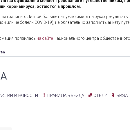
2, Литва официально меняет требования к путешественникам, 
мии коронавируса, остаются в прошлом.
ния границы с Литвой больше не нужно иметь на руках результаты
ой или не болели COVID-19), не обязательно заполнять анкету пут
рмация появилась
на сайте
Национального центра общественного 
тва
ВА
АКЦИИ И НОВОСТИ
ПРАВИЛА ВЪЕЗДА
ОТЕЛИ
ВИЗА