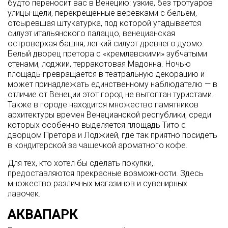
будто переносит вас в Венецию: узкие, без тротуаров
улицы-щели, перекрещенные веревками с бельем,
отсыревшая штукатурка, под которой угадывается
силуэт итальянского палаццо, венецианская
островерхая башня, легкий силуэт древнего дуомо.
Белый дворец претора с «кремлевскими» зубчатыми
стенами, лоджии, терракотовая Мадонна. Ночью
площадь превращается в театральную декорацию и
может принадлежать единственному наблюдателю — в
отличие от Венеции этот город не вытоптан туристами.
Также в городе находится множество памятников
архитектуры времен Венецианской республики, среди
которых особенно выделяется площадь Тито с
дворцом Претора и Лоджией, где так приятно посидеть
в кондитерской за чашечкой ароматного кофе.
Для тех, кто хотел бы сделать покупки,
предоставляются прекрасные возможности. Здесь
множество различных магазинов и сувенирных
лавочек.
АКВАПАРК