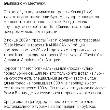
альпийскому местечку.
От отелей до подъемника на трассы Канин (1 км)
туристов доставляет ски-бус. На курорте находится
множество ресторанов и кафе. У подъемника
круглосуточно работает бар Скини, в котором
вечером можно потанцевать.
В конце 2009 г трассы "Kanin" соединили с трассами
"Sella Nevea" в трассы "KANIN-CANIN" общей
протяженностью 30 км.Недалеко от горнолыжных
трасс Kanin находятся трассы "Sella Nevea", "Tarvisio" в
Италии и "Arnoldstein" в Австрии.
Курорт является оптимальным для «продвинутых»
горнолыжников. Для тех, кто только что встал на лыжи
на курорте есть специальный центр «Чезcоча», где
длина трасс не превышает 300 м, а перепад высот
составляет всего 100 м. Опытные инструктора помогут
Вам и Вашим детям изучить азы горнолыжного спорта.
Среди словенцев курорт известен, как место для
экстремального туризма: параглайдинг, сноуборд,