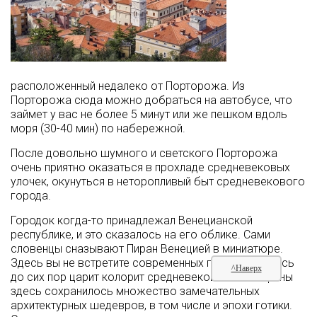
расположенный недалеко от Порторожа. Из
Порторожа сюда можно добраться на автобусе, что
займет у вас не более 5 минут или же пешком вдоль
моря (30-40 мин) по набережной.
После довольно шумного и светского Порторожа
очень приятно оказаться в прохладе средневековых
улочек, окунуться в неторопливый быт средневекового
города.
Городок когда-то принадлежал Венецианской
республике, и это сказалось на его облике. Сами
словенцы сназывают Пиран Венецией в миниатюре.
Здесь вы не встретите современных построек. Здесь
^Наверх
до сих пор царит колорит средневековья. От старины
здесь сохранилось множество замечательных
архитектурных шедевров, в том числе и эпохи готики.