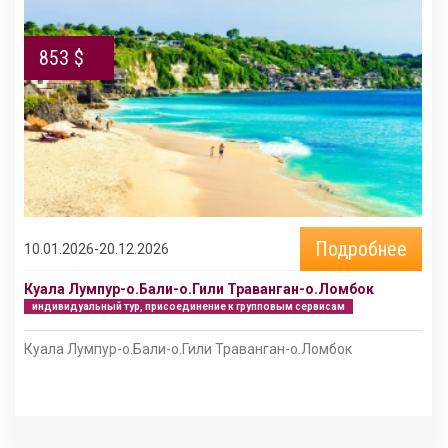
853 $
Подробнее
10.01.2026-20.12.2026
Куала Лумпур-о.Бали-о.Гили Траванган-о.Ломбок
индивидуальный тур, присоединение к групповым сервисам
Куала Лумпур-о.Бали-о.Гили Траванган-о.Ломбок