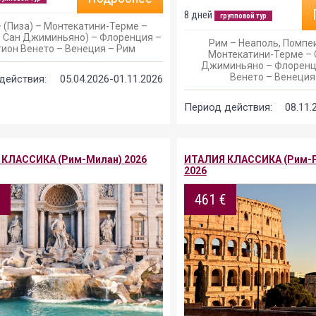
8 дней
групповой тур
 (Пиза) – Монтекатини-Терме –
– Сан Джиминьяно) – Флоренция –
Рим – Неаполь, Помпеи
гион Венето – Венеция – Рим
Монтекатини-Терме – 
Джиминьяно – Флоренц
Венето – Венеция
действия:
05.04.2026-01.11.2026
Период действия:
08.11.
КЛАССИКА (Рим-Милан) 2026
ИТАЛИЯ КЛАССИКА (Рим-Р
2026
€
461 €