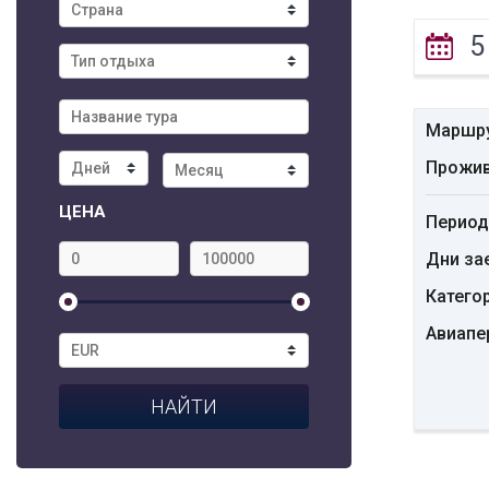
5
Маршр
Прожив
ЦЕНА
Период
Дни за
Катего
Авиапе