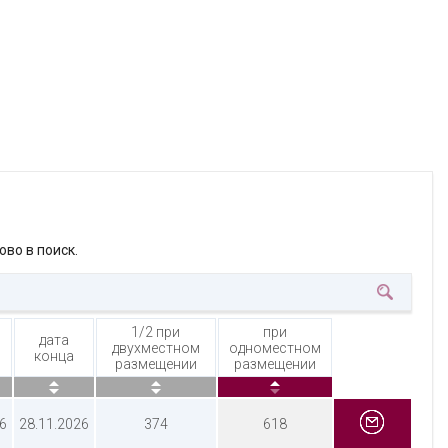
ово в поиск.
1/2 при
при
дата
двухместном
одноместном
конца
размещении
размещении
6
28.11.2026
374
618