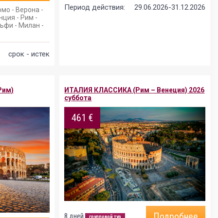
Период действия:
29.06.2026-31.12.2026
мо - Верона -
ция - Рим -
ьфи - Милан -
срок - истек
Рим)
ИТАЛИЯ КЛАССИКА (Рим – Венеция) 2026
суббота
461 €
Подробнее
8 дней
групповой тур