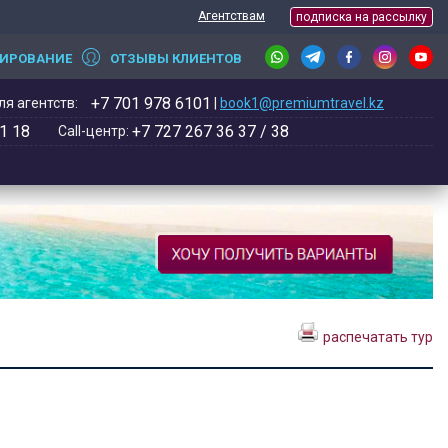
Агентствам
подписка на рассылку
НИРОВАНИЕ
ОТЗЫВЫ КЛИЕНТОВ
+7 701 978 6101
я агентств:
|
book1@premiumtravel.kz
1 18
+7 727 267 36 37 / 38
Call-центр:
распечатать тур