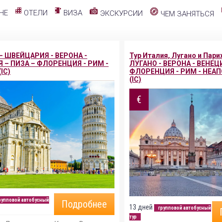
ОТЕЛИ
ВИЗА
НЕ
ЭКСКУРСИИ
ЧЕМ ЗАНЯТЬСЯ
 ШВЕЙЦАРИЯ - ВЕРОНА -
Тур Италия, Лугано и Пар
 – ПИЗА – ФЛОРЕНЦИЯ - РИМ -
ЛУГАНО - ВЕРОНА - ВЕНЕЦ
IC)
ФЛОРЕНЦИЯ - РИМ - НЕАП
(IC)
€
рупповой автобусный
Подробнее
13 дней
групповой автобусный
тур