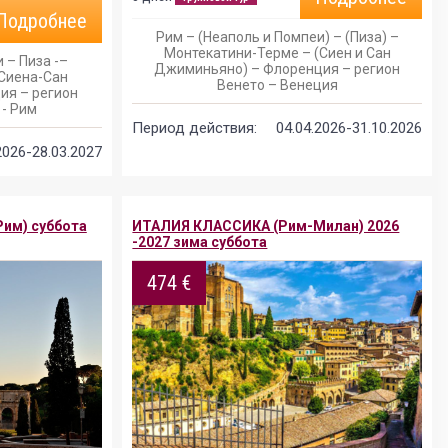
Подробнее
Рим – (Неаполь и Помпеи) – (Пиза) –
Монтекатини-Терме – (Сиен и Сан
 – Пиза -–
Джиминьяно) – Флоренция – регион
Сиена-Сан
Венето – Венеция
ия – регион
 - Рим
Период действия:
04.04.2026-31.10.2026
2026-28.03.2027
им) суббота
ИТАЛИЯ КЛАССИКА (Рим-Милан) 2026
-2027 зима суббота
474 €