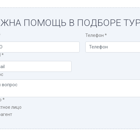
ЖНА ПОМОЩЬ В ПОДБОРЕ ТУР
*
Телефон
*
l
*
ос
р
*
стное лицо
рагент