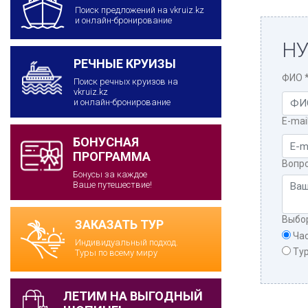
Поиск предложений на vkruiz.kz
и онлайн-бронирование
НУ
РЕЧНЫЕ КРУИЗЫ
ФИО
Поиск речных круизов на
vkruiz.kz
и онлайн-бронирование
E-mai
БОНУСНАЯ
ПРОГРАММА
Вопр
Бонусы за каждое
Ваше путешествие!
Выбо
ЗАКАЗАТЬ ТУР
Ча
Индивидуальный подход.
Ту
Туры по всему миру
ЛЕТИМ НА ВЫГОДНЫЙ