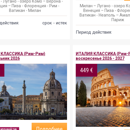
- Лугано - озеро Комо – Верона -
ция – Пиза - Флоренция - Рим -
Милан – Лугано - озеро Ко
Ватикан - Милан
Венеция – Пиза - Флорен
Ватикан - Неаполь – Амал
Париж
действия:
срок - истек
Период действия:
 КЛАССИКА (Рим-Рим)
ИТАЛИЯ КЛАССИКА (Рим-
ьник 2026
воскресенье 2026 - 2027
€
449 €
Подробнее
рупповой тур