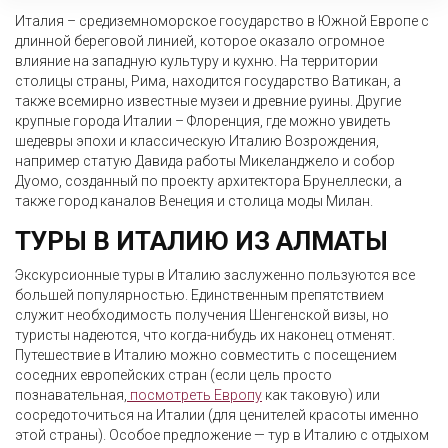
Италия – средиземноморское государство в Южной Европе с
длинной береговой линией, которое оказало огромное
влияние на западную культуру и кухню. На территории
столицы страны, Рима, находится государство Ватикан, а
также всемирно известные музеи и древние руины. Другие
крупные города Италии – Флоренция, где можно увидеть
шедевры эпохи и классическую Италию Возрождения,
например статую Давида работы Микеланджело и собор
Дуомо, созданный по проекту архитектора Брунеллески, а
также город каналов Венеция и столица моды Милан.
ТУРЫ В ИТАЛИЮ ИЗ АЛМАТЫ
Экскурсионные туры в Италию заслуженно пользуются все
большей популярностью. Единственным препятствием
служит необходимость получения Шенгенской визы, но
туристы надеются, что когда-нибудь их наконец отменят.
Путешествие в Италию можно совместить с посещением
соседних европейских стран (если цель просто
познавательная,
посмотреть Европу
как таковую) или
сосредоточиться на Италии (для ценителей красоты именно
этой страны). Особое предложение — тур в Италию с отдыхом