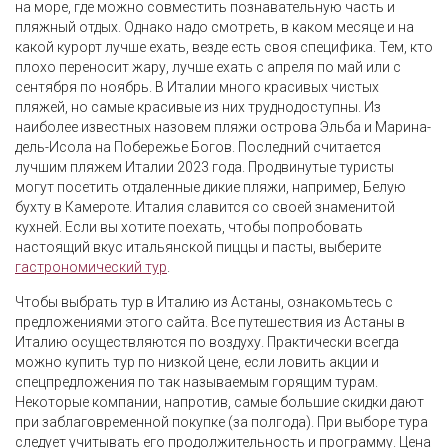
на море, где можно совместить познавательную часть и
пляжный отдых. Однако надо смотреть, в каком месяце и на
какой курорт лучше ехать, везде есть своя специфика. Тем, кто
плохо переносит жару, лучше ехать с апреля по май или с
сентября по ноябрь. В Италии много красивых чистых
пляжей, но самые красивые из них труднодоступны. Из
наиболее известных назовем пляжи острова Эльба и Марина-
дель-Исола на Побережье Богов. Последний считается
лучшим пляжем Италии 2023 года. Продвинутые туристы
могут посетить отдаленные дикие пляжи, например, Белую
бухту в Камероте. Италия славится со своей знаменитой
кухней. Если вы хотите поехать, чтобы попробовать
настоящий вкус итальянской пиццы и пасты, выберите
гастрономический тур
.
Чтобы выбрать тур в Италию из Астаны, ознакомьтесь с
предложениями этого сайта. Все путешествия из Астаны в
Италию осуществляются по воздуху. Практически всегда
можно купить тур по низкой цене, если ловить акции и
спецпредложения по так называемым горящим турам.
Некоторые компании, напротив, самые большие скидки дают
при заблаговременной покупке (за полгода). При выборе тура
следует учитывать его продолжительность и программу. Цена