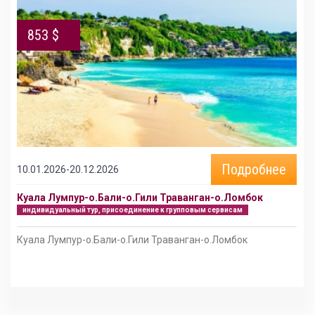
853 $
Подробнее
10.01.2026-20.12.2026
Куала Лумпур-о.Бали-о.Гили Траванган-о.Ломбок
индивидуальный тур, присоединение к групповым сервисам
Куала Лумпур-о.Бали-о.Гили Траванган-о.Ломбок