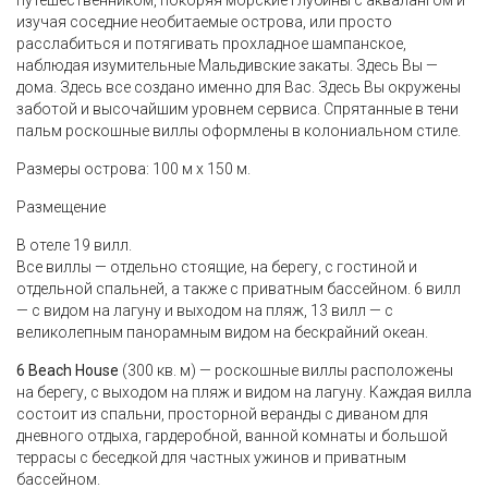
путешественником, покоряя морские глубины с аквалангом и
изучая соседние необитаемые острова, или просто
расслабиться и потягивать прохладное шампанское,
наблюдая изумительные Мальдивские закаты. Здесь Вы —
дома. Здесь все создано именно для Вас. Здесь Вы окружены
заботой и высочайшим уровнем сервиса. Спрятанные в тени
пальм роскошные виллы оформлены в колониальном стиле.
Размеры острова: 100 м х 150 м.
Размещение
В отеле 19 вилл.
Все виллы — отдельно стоящие, на берегу, с гостиной и
отдельной спальней, а также с приватным бассейном. 6 вилл
— с видом на лагуну и выходом на пляж, 13 вилл — с
великолепным панорамным видом на бескрайний океан.
6 Beach House
(300 кв. м) — роскошные виллы расположены
на берегу, с выходом на пляж и видом на лагуну. Каждая вилла
состоит из спальни, просторной веранды с диваном для
дневного отдыха, гардеробной, ванной комнаты и большой
террасы с беседкой для частных ужинов и приватным
бассейном.