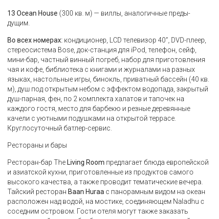
13 Ocean House
(300 кв. м) — виллы, аналогичные преды-
дущим.
Во всех номерах:
кондиционер, LCD телевизор 40”, DVD-плеер,
стереосистема Bose, док-станция для iPod, телефон, сейф,
мини-бар, частный винный погреб, набор для приготовления
чая и кофе, библиотека с книгами и журналами на разных
языках, настольные игры, бинокль, приватный бассейн (40 кв.
м), душ под открытым небом с эффектом водопада, закрытый
душ-парная, фен, по 2 комплекта халатов и тапочек на
каждого гостя, место для барбекю и резные деревянные
качели с уютными подушками на открытой террасе.
Круглосуточный батлер-сервис.
Рестораны и бары
Ресторан-бар The
Living Room
предлагает блюда европейской
и азиатской кухни, приготовленные из продуктов самого
высокого качества, а также проводит тематические вечера.
Тайский ресторан
Baan Huraa
с панорамным видом на океан
расположен над водой, на мостике, соединяющем Naladhu с
соседним островом. Гости отеля могут также заказать