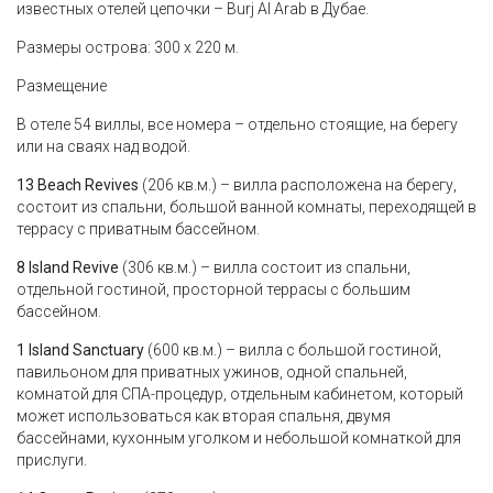
известных отелей цепочки – Burj Al Arab в Дубае.
Размеры острова: 300 х 220 м.
Размещение
В отеле 54 виллы, все номера – отдельно стоящие, на берегу
или на сваях над водой.
13
Beach
Revives
(206 кв.м.) – вилла расположена на берегу,
состоит из спальни, большой ванной комнаты, переходящей в
террасу с приватным бассейном.
8
Island
Revive
(306 кв.м.) – вилла состоит из спальни,
отдельной гостиной, просторной террасы с большим
бассейном.
1
Island
Sanctuary
(600 кв.м.) – вилла с большой гостиной,
павильоном для приватных ужинов, одной спальней,
комнатой для СПА-процедур, отдельным кабинетом, который
может использоваться как вторая спальня, двумя
бассейнами, кухонным уголком и небольшой комнаткой для
прислуги.