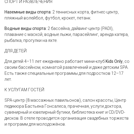
СПОРТ И РАЗВЛЕЧЕНИЯ
Наземные виды спорта:
2 теннисных корта, фитнес-центр,
пляжный волейбол, футбол, крокет, петанк.
Водные виды спорта:
2 бассейна, дайвинг-центр (PADI),
плавание с маской, водные лыжи, парасейлинг, аренда катера,
рыбалка, прогулки на яхте.
ДЛЯ ДЕТЕЙ
Для детей 4–11 лет ежедневно работает мини-клуб
Kids Only
, со
своим бассейном, комнатой развлечений и даже детским SPA.
Есть также специальные программы для подростков 12–17
лет.
К УСЛУГАМ ГОСТЕЙ
SPA-центр (8 массажных павильонов), салон красоты, Центр
педикюра Бастьена Гонсалеса, прачечная, услуги доктора,
сувенирный и ювелирный бутики, библиотека книг и CD/DVD-
дисков. В отеле проводится организация свадебных торжеств
и программ для молодожёнов.