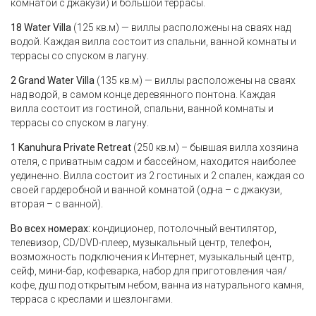
комнатой с джакузи) и большой террасы.
18 Water Villa
(125 кв.м) — виллы расположены на сваях над
водой. Каждая вилла состоит из спальни, ванной комнаты и
террасы со спуском в лагуну.
2 Grand Water Villa
(135 кв.м) — виллы расположены на сваях
над водой, в самом конце деревянного понтона. Каждая
вилла состоит из гостиной, спальни, ванной комнаты и
террасы со спуском в лагуну.
1 Kanuhura Private Retreat
(250 кв.м) – бывшая вилла хозяина
отеля, с приватным садом и бассейном, находится наиболее
уединенно. Вилла состоит из 2 гостиных и 2 спален, каждая со
своей гардеробной и ванной комнатой (одна – с джакузи,
вторая – с ванной).
Во всех номерах:
кондиционер, потолочный вентилятор,
телевизор, CD/DVD-плеер, музыкальный центр, телефон,
возможность подключения к Интернет, музыкальный центр,
сейф, мини-бар, кофеварка, набор для приготовления чая/
кофе, душ под открытым небом, ванна из натурального камня,
терраса с креслами и шезлонгами.