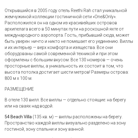
Открывшийся в 2005 году отель Reethi Rah стал уникальной
жемчужиной коллекции гостиничной сети «One&Only».
Расположился он на одном из красивейших островов
архипелага всего в 50 минутах пути на роскошной яхте от
международного аэропорта. Гость, прибывший сюда, может
быть уверен: ничто и никто не помешает его уединению. Виллы
и их интерьер — верх комфорта и изящества. Все они
оборудованы самой современной техникой и при этом
оформлены с большим вкусом. Все 130 номеров — очень
просторные виллы, а уникальность их состоит в том, что
высота потолка достигает шести метров! Размеры острова:
800 м х 100 м.
РАЗМЕЩЕНИЕ
В отеле 130 вилл. Все виллы — отдельно стоящие: на берегу
или на сваях над водой.
54 Beach Villa
(135 кв. м) — виллы расположены на берегу.
Пространство каждой виллы визуально разделено на зону
гостиной, зону спальни и зону ванной.