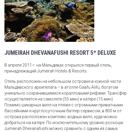
JUMEIRAH DHEVANAFUSHI RESORT 5* DELUXE
В апреле 2011 г. на Мальдивах открылся первый отель,
принадлежащий Jumeirah Hotels & Resorts.
Отель расположен на небольшом островке в южной части
Мальдивского архипелага – в атолле Gaafu Alifu, богатом
уникально сохранившимися коралловыми рифами. Трансфер
осуществляется на самолете (55 мин) и катере (15 мин).
Помимо шикарных вилл на пляже с огромными приватными
бассейнами и круглосуточным батлер-сервисом, в 800 м от
острова расположен комплекс водных вилл, куда можно
добраться на катере. По исключительному уровню роскоши
Jumeirah Dhevanafushi можно сравнить с одним из самых