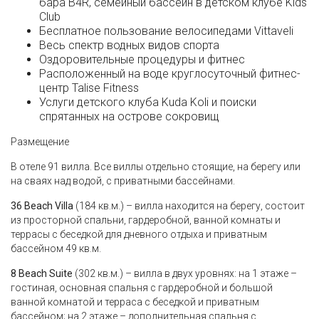
бара B4R, семейный бассейн в детском клубе Kids
Club
Бесплатное пользование велосипедами Vittaveli
Весь спектр водных видов спорта
Оздоровительные процедуры и фитнес
Расположенный на воде круглосуточный фитнес-
центр Talise Fitness
Услуги детского клуба Kuda Koli и поиски
спрятанных на острове сокровищ
Размещение
В отеле 91 вилла. Все виллы отдельно стоящие, на берегу или
на сваях над водой, с приватными бассейнами.
36 Beach Villa
(184 кв.м.) – вилла находится на берегу, состоит
из просторной спальни, гардеробной, ванной комнаты и
террасы с беседкой для дневного отдыха и приватным
бассейном 49 кв.м.
8 Beach Suite
(302 кв.м.) – вилла в двух уровнях: на 1 этаже –
гостиная, основная спальня с гардеробной и большой
ванной комнатой и терраса с беседкой и приватным
бассейном; на 2 этаже – дополнительная спальня с