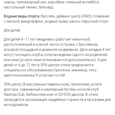
сквош, тренажерный зал, аэробика, пляжный волейбол,
настольный теннис, бильярд.
Водные виды спорта:
бассейн, дайвинг-центр (PADI), плавание
с маской, виндсерфинг, водные лыжи, каноэ, парусный спорт.
Для детей
Для детей 4–11 лет ежедневно работает мини-клуб,
расположенный в южной части острова, с бассейном,
игровой площадкой и домиком на деревьях. Дети младше 4 лет
могут посещать клуб в сопровождении одного из родителей
или няни (услуги няни оплачиваются дополнительно). А для
детей от 6 до 12 лет в SPA-центре отеля предлагается
специальное обслуживание (прически, маникюр, тату,
цветочные ванны).К услугам гостей
SPA-центр (8 массажных павильонов), прачечная, услуги
доктора, сувенирный и ювелирный бутики, ночной клуб
Nashaa Club, библиотека книг и CD/DVD-дисков. В отеле
проводится организация свадебных торжеств и программ для
молодожёнов.