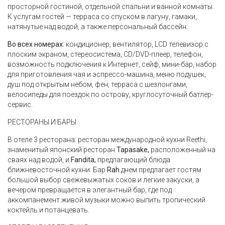
просторной гостиной, отдельной спальни и ванной комнаты.
К услугам гостей — терраса со спуском в лагуну, гамаки,
натянутые над водой, а также персональный бассейн.
Во всех номерах:
кондиционер, вентилятор, LCD телевизор с
плоским экраном, стереосистема, CD/DVD-плеер, телефон,
возможность подключения к Интернет, сейф, мини-бар, набор
для приготовления чая и эспрессо-машина, меню подушек,
душ под открытым небом, фен, терраса с шезлонгами,
велосипеды для поездок по острову, круглосуточный батлер-
сервис.
РЕСТОРАНЫ И БАРЫ
В отеле 3 ресторана: ресторан международной кухни Reethi,
знаменитый японский ресторан
Tapasake,
расположенный на
сваях над водой, и
Fandita,
предлагающий блюда
ближневосточной кухни. Бар
Rah
днем предлагает гостям
большой выбор свежевыжатых соков и легкие закуски, а
вечером превращается в элегантный бар, где под
аккомпанемент живой музыки можно выпить тропический
коктейль и потанцевать.