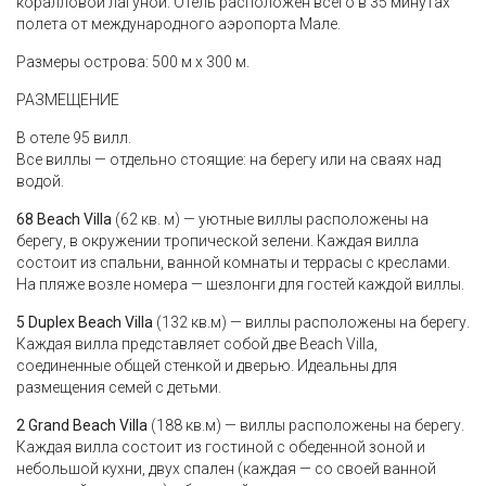
коралловой лагуной. Отель расположен всего в 35 минутах
полета от международного аэропорта Мале.
Размеры острова: 500 м х 300 м.
РАЗМЕЩЕНИЕ
В отеле 95 вилл.
Все виллы — отдельно стоящие: на берегу или на сваях над
водой.
68 Beach Villa
(62 кв. м) — уютные виллы расположены на
берегу, в окружении тропической зелени. Каждая вилла
состоит из спальни, ванной комнаты и террасы с креслами.
На пляже возле номера — шезлонги для гостей каждой виллы.
5 Duplex Beach Villa
(132 кв.м) — виллы расположены на берегу.
Каждая вилла представляет собой две Beach Villa,
соединенные общей стенкой и дверью. Идеальны для
размещения семей с детьми.
2 Grand Beach Villa
(188 кв.м) — виллы расположены на берегу.
Каждая вилла состоит из гостиной с обеденной зоной и
небольшой кухни, двух спален (каждая — со своей ванной