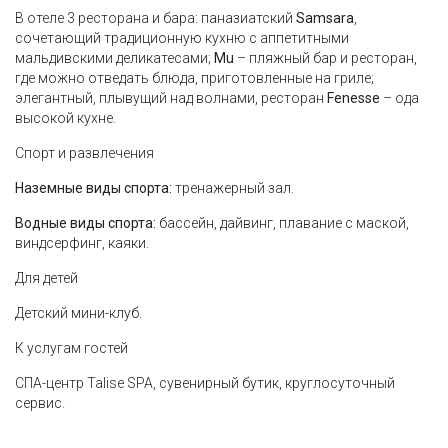
В отеле 3 ресторана и бара: паназиатский
Samsara
,
сочетающий традиционную кухню с аппетитными
мальдивскими деликатесами;
Mu
– пляжный бар и ресторан,
где можно отведать блюда, приготовленные на гриле;
элегантный, плывущий над волнами, ресторан
Fenesse
– ода
высокой кухне.
Спорт и развлечения
Наземные виды спорта:
тренажерный зал.
Водные виды спорта:
бассейн, дайвинг, плавание с маской,
виндсерфинг, каяки.
Для детей
Детский мини-клуб.
К услугам гостей
СПА-центр Talise SPA, сувенирный бутик, круглосуточный
сервис.