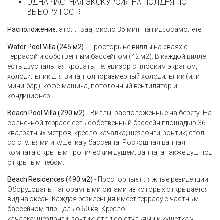
ОДНА ЧАСТНАЯ ЭКСКУРСИЯ НА ПОЛДНЯ ПО
ВЫБОРУ ГОСТЯ
Расположение:
атолл Baa, около 35 мин. на гидросамолете.
Water Pool Villa (245 м2) -
Просторыне виллы на сваях с
террасой и собственным бассейном (42 м2). В каждой вилле
есть двуспальная кровать, телевизор с плоским экраном,
холодильник для вина, полноразмерный холодильник (или
мини-бар), кофе-машина, потолочный вентилятор и
кондиционер.
Beach Pool Villa (290 м2) -
Виллы, расположенные на берегу. На
солнечной террасе есть собственный бассейн площадью 36
квадратных метров; кресло-качалка; шезлонги; зонтик; стол
со стульями и кушетка у бассейна. Роскошная ванная
комната с крытым тропическим душем; ванна, а также душ под
открытым небом.
Beach Residences (490 м2)
- Просторные пляжные резиденции.
Оборудованы панорамными окнами из которых открывается
вид на океан. Каждая резиденция имеет террасу с частным
бассейном площадью 60 кв. Кресло-
качалка; шезлонги; зонтик; стол со стульями и кушетка у