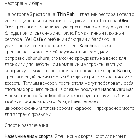
Рестораны и бары
На острове 3 ресторана:
Thin Rah
— главный ресторан отеля с
интернациональной кухней, «шведский стол». Ресторан
Olive
Tree
предлагает классическую средиземноморскую кухню и
блюда, приготовленные на гриле. Романтичный пляжный
ресторан
Veli Cafe
с рыбными блюдами и барбекю на
уединенном северном пляже. Отель
Kanuhura
также
приглашает своих гостей поужинать на соседнем
островке
Jehunuhura
, его можно арендовать на вечер для
двоих или для небольшой компании и устроить частную
вечеринку. Там же, на острове, расположен ресторан
Kandu
,
предлагающий своим гостям блюда на гриле и экзотические
десерты. Теплым вечером гости отеля могут побаловать себя
глотком хорошего виски на свежем воздухе в
Handhuvaru Bar
.
В романтичном баре
Moodhu
можно слушать шум прибоя и
любоваться звездным небом, а
Lava Lounge
с
широкоэкранным телевизором и караоке — прекрасное место
для встреч с друзьями.
Спорт и развлечения
Наземные виды спорта:
2 теннисных корта, корт для игры в