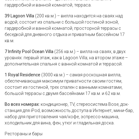
гардеробной и ванной комнатой, терраса.
39 Lagoon Villa
(200 кв.м.) – вилла находится на сваях над
водой, состоит из спальни с большой гостиной зоной,
гардеробной и ванной комнатой, просторной террасы с
беседкой для дневного отдыха и приватным бассейном 17
кв.м.
7 Infinity Pool Ocean Villa
(256 кв.м.) – вилла на сваях, в двух
уровнях: первый этаж, как в Lagoon Villa; на втором этаже –
дополнительная спальня с ванной комнатой и террасой.
1 Royal Residence
(3000 кв.м.) – самая роскошная вилла,
обеспечивающая максимум приватности своим гостям,
состоит из гостиной, трех спален с ванными комнатами,
большой террасы с двумя бассейнами 17 кв.м. и 62 кв.м.
Во всех номерах:
кондиционер, TV, стереосистема Bose, док-
станция для iPod, возможность доступа в Интернет, мини-бар,
набор для приготовления чая/кофе, эспрессо-машина,
холодильник для вина, фен, утюг и гладильная доска.
Рестораны и бары