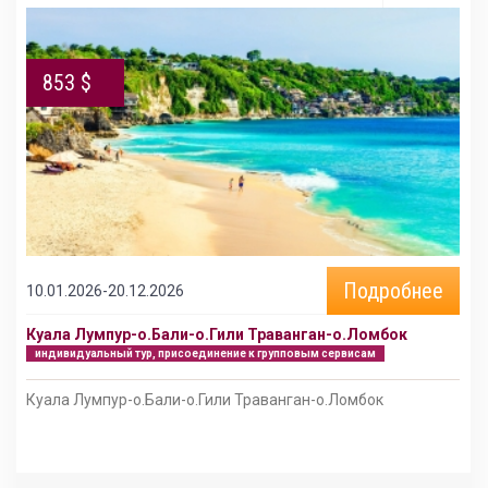
853 $
Подробнее
10.01.2026-20.12.2026
Куала Лумпур-о.Бали-о.Гили Траванган-о.Ломбок
индивидуальный тур, присоединение к групповым сервисам
Куала Лумпур-о.Бали-о.Гили Траванган-о.Ломбок