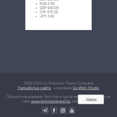
RUB
5.90
GBP
640.00
CHF
475.00
JPY
3.60
2005-2025 (c) Premium Travel Company
Разработка сайта
- компания
Go-Web Studio
При использовании текстов и туров активная ссылка на
^Наверх
сайт
www.premiumtravel.kz
обязательна!