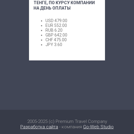
ТЕНГЕ, ПО КУРСУ КОМПАНИИ
НА ДЕНЬ ОПЛАТЫ
USD
479.00
EUR
552.00
RUB
6.20
GBP
642.00
CHF
475.00
JPY
3.60
2005-2025 (c) Premium Travel Company
Разработка сайта
- компания
Go-Web Studio