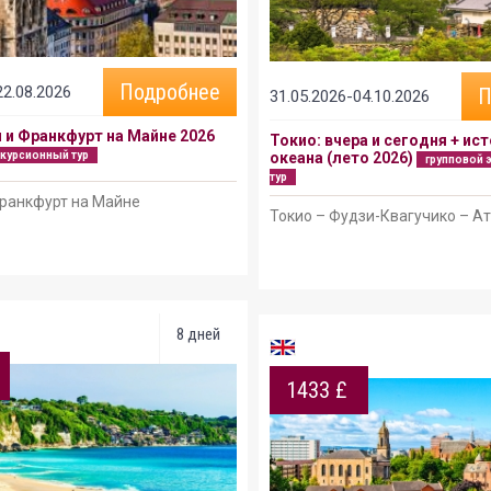
Подробнее
22.08.2026
П
31.05.2026-04.10.2026
 и Франкфурт на Майне 2026
Токио: вчера и сегодня + ист
скурсионный тур
океана (лето 2026)
групповой 
тур
ранкфурт на Майне
Токио – Фудзи-Квагучико – А
8 дней
1433 £