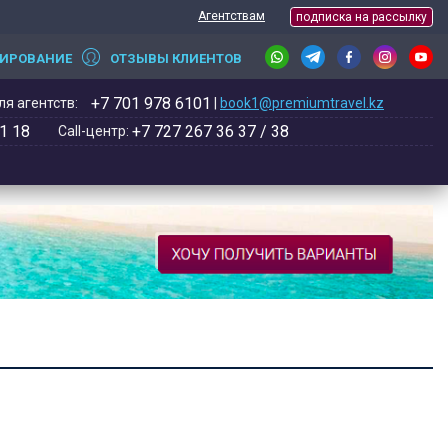
Агентствам
подписка на рассылку
НИРОВАНИЕ
ОТЗЫВЫ КЛИЕНТОВ
+7 701 978 6101
я агентств:
|
book1@premiumtravel.kz
1 18
+7 727 267 36 37 / 38
Call-центр: