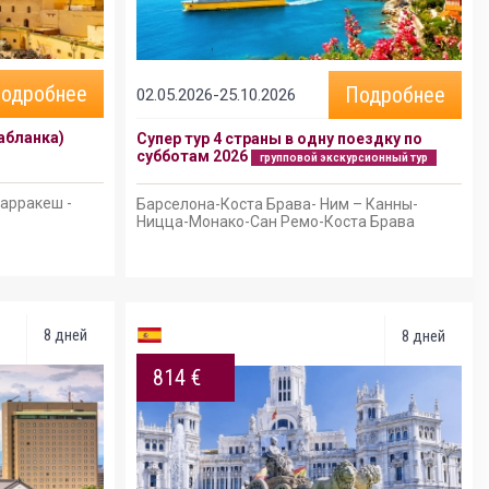
одробнее
Подробнее
02.05.2026-25.10.2026
абланка)
Супер тур 4 страны в одну поездку по
субботам 2026
групповой экскурсионный тур
Марракеш -
Барселона-Коста Брава- Ним – Канны-
Ницца-Монако-Сан Ремо-Коста Брава
8 дней
8 дней
814 €