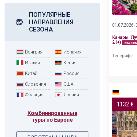
ПОПУЛЯРНЫЕ
НАПРАВЛЕНИЯ
01.07.2026-
Подробнее
24.02.2026-24.01.2027
СЕЗОНА
Канары. Лу
ГРАНД ТУР: ВСЁ ЛУЧШЕЕ В КИТАЕ 2026
21+)
индиви
индивидуальный тур
Венгрия
Испания
Тенерифе
Пекин – Лоян – Шаолинь – Сиань – Шанхай -
Сучжоу
Италия
Кения
Китай
Россия
Словения
США
Франция
Япония
1132 €
Комбинированные
туры по Европе