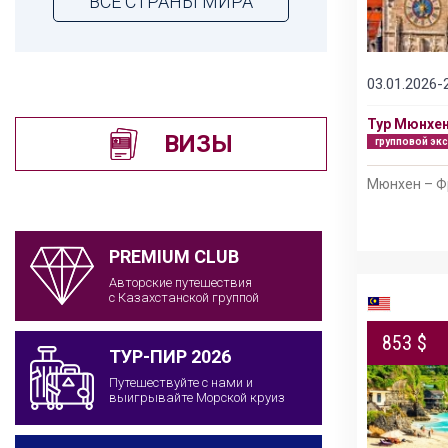
ВСЕ СТРАНЫ МИРА
03.01.2026-
Тур Мюнхен
ВИЗЫ
групповой эк
Мюнхен – Ф
PREMIUM CLUB
Авторские путешествия
с Казахстанской группой
853 $
ТУР-ПИР 2026
Путешествуйте с нами и
выигрывайте Морской круиз