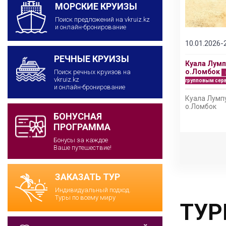
МОРСКИЕ КРУИЗЫ
Поиск предложений на vkruiz.kz
и онлайн-бронирование
10.01.2026-
РЕЧНЫЕ КРУИЗЫ
Куала Лумп
и
о.Ломбок
Поиск речных круизов на
vkruiz.kz
групповым сер
и онлайн-бронирование
Куала Лумпу
е
о.Ломбок
БОНУСНАЯ
ПРОГРАММА
Бонусы за каждое
Ваше путешествие!
ЗАКАЗАТЬ ТУР
Индивидуальный подход.
Туры по всему миру
ТУР