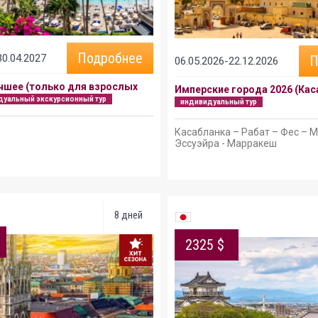
Подробнее
30.04.2027
П
06.05.2026-22.12.2026
чшее (только для взрослых
Имперские города 2026 (Кас
дуальный экскурсионный тур
индивидуальный тур
Касабланка – Рабат – Фес – 
Эссуэйра - Марракеш
8 дней
2325 $