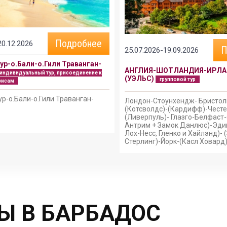
Подробнее
20.12.2026
П
25.07.2026-19.09.2026
ур-о.Бали-о.Гили Траванган-
АНГЛИЯ-ШОТЛАНДИЯ-ИРЛА
индивидуальный тур, присоединение к
(УЭЛЬС)
групповой тур
висам
р-о.Бали-о.Гили Траванган-
Лондон-Стоунхендж- Бристол
(Котсволдс)-(Кардифф)-Честе
(Ливерпуль)- Глазго-Белфаст
Антрим + Замок Данлюс)-Эди
Лох-Несс, Гленко и Хайлэнд)- 
Стерлинг)-Йорк-(Касл Ховард
Ы В БАРБАДОС