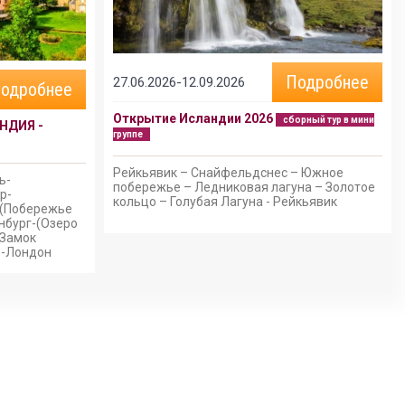
Подробнее
27.06.2026-12.09.2026
одробнее
Открытие Исландии 2026
сборный тур в мини
НДИЯ -
группе
Рейкьявик – Снайфельдснес – Южное
ь-
побережье – Ледниковая лагуна – Золотое
р-
кольцо – Голубая Лагуна - Рейкьявик
-(Побережье
нбург-(Озеро
(Замок
)-Лондон