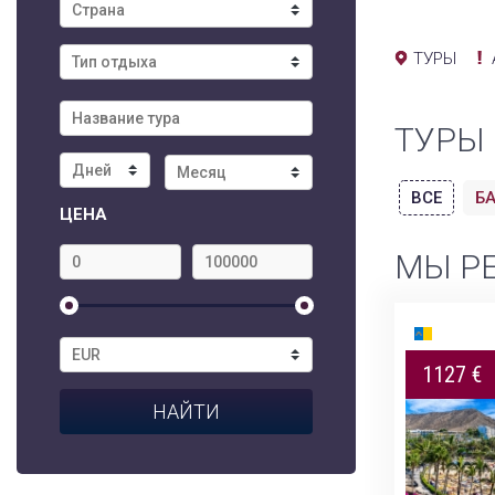
ТУРЫ
ТУРЫ
ВСЕ
Б
ЦЕНА
МЫ Р
9 дней
1127 €
2417 $