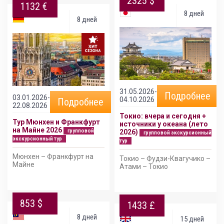
2325 $
1132 €
8 дней
8 дней
31.05.2026-
Подробнее
03.01.2026-
04.10.2026
Подробнее
22.08.2026
Токио: вчера и сегодня +
Тур Мюнхен и Франкфурт
источники у океана (лето
на Майне 2026
групповой
2026)
групповой экскурсионный
экскурсионный тур
тур
Мюнхен – Франкфурт на
Токио – Фудзи-Квагучико –
Майне
Атами – Токио
853 $
1433 £
8 дней
15 дней