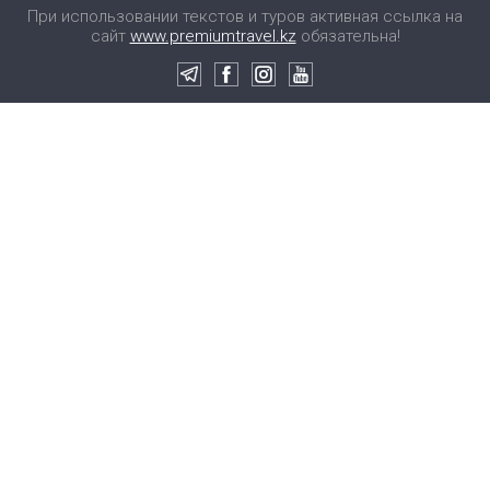
При использовании текстов и туров активная ссылка на
сайт
www.premiumtravel.kz
обязательна!