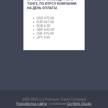
ТЕНГЕ, ПО КУРСУ КОМПАНИИ
НА ДЕНЬ ОПЛАТЫ
USD
475.00
EUR
547.00
RUB
6.00
GBP
640.00
CHF
475.00
JPY
3.60
2005-2025 (c) Premium Travel Company
Разработка сайта
- компания
Go-Web Studio