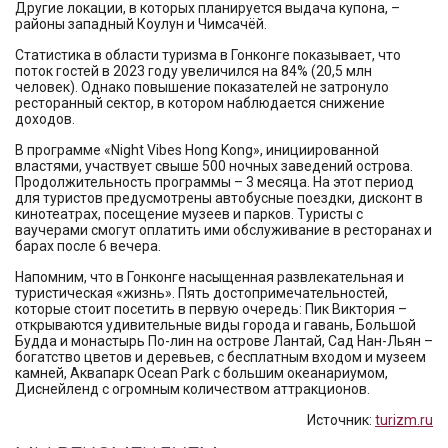
Другие локации, в которых планируется выдача купона, –
районы западный Коулун и Чимсачёй.
Статистика в области туризма в Гонконге показывает, что
поток гостей в 2023 году увеличился на 84% (20,5 млн
человек). Однако повышение показателей не затронуло
ресторанный сектор, в котором наблюдается снижение
доходов.
В программе «Night Vibes Hong Kong», инициированной
властями, участвует свыше 500 ночных заведений острова.
Продолжительность программы – 3 месяца. На этот период
для туристов предусмотрены автобусные поездки, дисконт в
кинотеатрах, посещение музеев и парков. Туристы с
ваучерами смогут оплатить ими обслуживание в ресторанах и
барах после 6 вечера.
Напомним, что в Гонконге насыщенная развлекательная и
туристическая «жизнь». Пять достопримечательностей,
которые стоит посетить в первую очередь: Пик Виктория –
открываются удивительные виды города и гавань, Большой
Будда и монастырь По-лин на острове Лантай, Сад Нан-Льян –
богатство цветов и деревьев, с бесплатным входом и музеем
камней, Аквапарк Ocean Park с большим океанариумом,
Диснейленд с огромным количеством аттракционов.
Источник:
turizm.ru