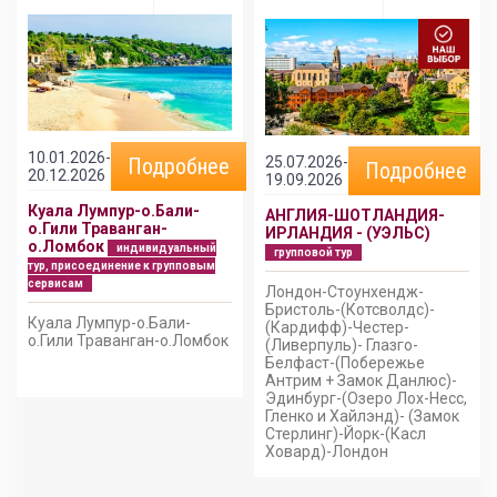
10.01.2026-
25.07.2026-
Подробнее
Подробнее
20.12.2026
19.09.2026
Куала Лумпур-о.Бали-
АНГЛИЯ-ШОТЛАНДИЯ-
о.Гили Траванган-
ИРЛАНДИЯ - (УЭЛЬС)
о.Ломбок
индивидуальный
групповой тур
тур, присоединение к групповым
сервисам
Лондон-Стоунхендж-
Бристоль-(Котсволдс)-
Куала Лумпур-о.Бали-
(Кардифф)-Честер-
о.Гили Траванган-о.Ломбок
(Ливерпуль)- Глазго-
Белфаст-(Побережье
Антрим + Замок Данлюс)-
Эдинбург-(Озеро Лох-Несс,
Гленко и Хайлэнд)- (Замок
Стерлинг)-Йорк-(Касл
Ховард)-Лондон