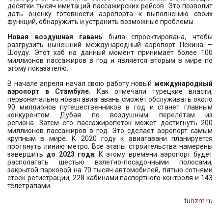
десятки тысяч имитаций пассажирских рейсов. Это позволит
дать оценку готовности аэропорта к выполнению своих
функций, обнаружить и устранить возможные проблемы.
Новая воздушная гавань
была спроектирована, чтобы
разгрузить нынешний международный аэропорт Пекина —
Шоуду. Этот хаб на данный момент принимает более 100
миллионов пассажиров в год и является вторым в мире по
этому показателю.
В начале апреля начал свою работу новый
международный
аэропорт в Стамбуле
. Как отмечали турецкие власти,
первоначально новая авиагавань сможет обслуживать около
90 миллионов путешественников в год и станет главным
конкурентом Дубая по воздушным перелётам из
региона. Затем его пассажиропоток может достигнуть 200
миллионов пассажиров в год. Это сделает аэропорт самым
крупным в мире. К 2020 году к авиагавани планируется
протянуть линию метро. Все этапы строительства намерены
завершить
до 2023 года
. К этому времени аэропорт будет
располагать шестью взлетно-посадочными полосами,
закрытой парковой на 70 тысяч автомобилей, пятью сотнями
стоек регистрации, 228 кабинами паспортного контроля и 143
телетрапами.
turizm.ru