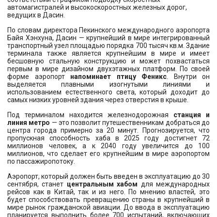
автомагистралей и высокоскоростных железных дорог,
ведущих в Дасин.
По словам директора Пекинского международного аэропорта
Байя Хэнхуна, Дасин — крупнейший в мире интегрированный
транспортный узел площадью порядка 700 тысяч кв.м. Здание
терминала также является крупнейшим в мире и имеет
бесшовную стальную конструкцию и может похвастаться
первым в мире дизайном двухэтажных платформ. По своей
форме аэропорт
напоминает птицу Феникс
. Внутри он
выделяется плавными изогнутыми линиями и
использованием естественного света, который доходит до
самых низких уровней здания через отверстия в крыше.
Под терминалом находится железнодорожная
станция и
линия метро
— это позволит путешественникам добраться до
центра города примерно за 20 минут. Прогнозируется, что
пропускная способность хаба в 2025 году достигнет 72
миллионов человек, а к 2040 году увеличится до 100
миллионов, что сделает его крупнейшим в мире аэропортом
по пассажиропотоку.
Аэропорт, который должен быть введен в эксплуатацию до 30
сентября, станет
центральным хабом
для международных
рейсов как в Китай, так и из него. По мнению властей, это
будет способствовать превращению страны в крупнейший в
мире рынок гражданской авиации. До ввода в эксплуатацию
планируется выполнить более 700 испытаний, включающих