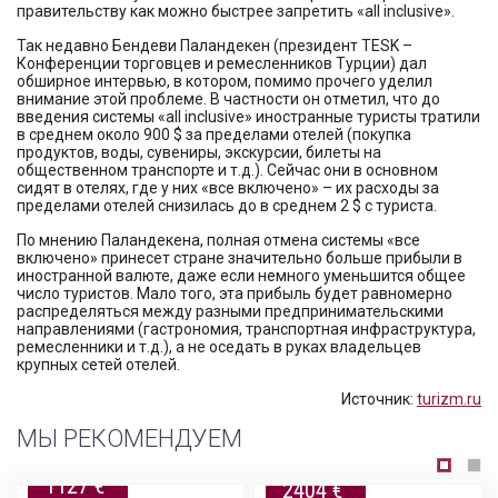
правительству как можно быстрее запретить «all inclusive».
Так недавно Бендеви Паландекен (президент TESK –
Конференции торговцев и ремесленников Турции) дал
обширное интервью, в котором, помимо прочего уделил
внимание этой проблеме. В частности он отметил, что до
введения системы «all inclusive» иностранные туристы тратили
в среднем около 900 $ за пределами отелей (покупка
продуктов, воды, сувениры, экскурсии, билеты на
общественном транспорте и т.д.). Сейчас они в основном
сидят в отелях, где у них «все включено» – их расходы за
пределами отелей снизилась до в среднем 2 $ с туриста.
По мнению Паландекена, полная отмена системы «все
включено» принесет стране значительно больше прибыли в
иностранной валюте, даже если немного уменьшится общее
число туристов. Мало того, эта прибыль будет равномерно
распределяться между разными предпринимательскими
направлениями (гастрономия, транспортная инфраструктура,
ремесленники и т.д.), а не оседать в руках владельцев
крупных сетей отелей.
Источник:
turizm.ru
МЫ РЕКОМЕНДУЕМ
1127 €
2404 €