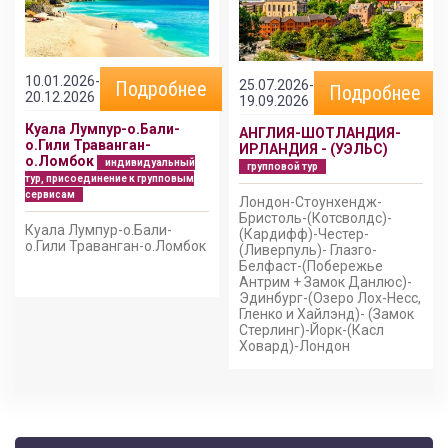
10.01.2026-
25.07.2026-
Подробнее
Подробнее
20.12.2026
19.09.2026
Куала Лумпур-о.Бали-
АНГЛИЯ-ШОТЛАНДИЯ-
о.Гили Траванган-
ИРЛАНДИЯ - (УЭЛЬС)
о.Ломбок
индивидуальный
групповой тур
тур, присоединение к групповым
сервисам
Лондон-Стоунхендж-
Бристоль-(Котсволдс)-
Куала Лумпур-о.Бали-
(Кардифф)-Честер-
о.Гили Траванган-о.Ломбок
(Ливерпуль)- Глазго-
Белфаст-(Побережье
Антрим + Замок Данлюс)-
Эдинбург-(Озеро Лох-Несс,
Гленко и Хайлэнд)- (Замок
Стерлинг)-Йорк-(Касл
Ховард)-Лондон