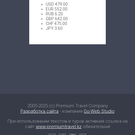
USD
479.00
EUR
552.00
RUB
6.20
GBP
642.00
CHF
475.00
JPY
3.60
2005-2025 (c) Premium Travel Company
Разработка сайта
- компания
Go-Web Studio
При использовании текстов и туров активная ссылка на
сайт
www.premiumtravel.kz
обязательна!