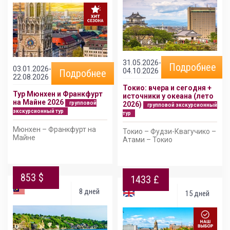
31.05.2026-
Подробнее
03.01.2026-
04.10.2026
Подробнее
22.08.2026
Токио: вчера и сегодня +
Тур Мюнхен и Франкфурт
источники у океана (лето
на Майне 2026
групповой
2026)
групповой экскурсионный
экскурсионный тур
тур
Мюнхен – Франкфурт на
Токио – Фудзи-Квагучико –
Майне
Атами – Токио
853 $
1433 £
8 дней
15 дней