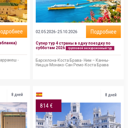
одробнее
Подробнее
02.05.2026-25.10.2026
абланка)
Супер тур 4 страны в одну поездку по
субботам 2026
групповой экскурсионный тур
Марракеш -
Барселона-Коста Брава- Ним – Канны-
Ницца-Монако-Сан Ремо-Коста Брава
8 дней
8 дней
814 €