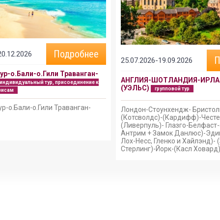
Подробнее
20.12.2026
П
25.07.2026-19.09.2026
ур-о.Бали-о.Гили Траванган-
АНГЛИЯ-ШОТЛАНДИЯ-ИРЛА
индивидуальный тур, присоединение к
(УЭЛЬС)
групповой тур
висам
р-о.Бали-о.Гили Траванган-
Лондон-Стоунхендж- Бристол
(Котсволдс)-(Кардифф)-Честе
(Ливерпуль)- Глазго-Белфаст
Антрим + Замок Данлюс)-Эди
Лох-Несс, Гленко и Хайлэнд)- 
Стерлинг)-Йорк-(Касл Ховард