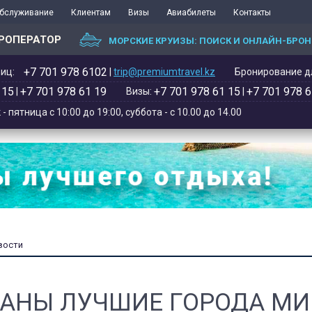
обслуживание
Клиентам
Визы
Авиабилеты
Контакты
РОПЕРАТОР
МОРСКИЕ КРУИЗЫ: ПОИСК И ОНЛАЙН-БРО
+7 701 978 6102‬
иц:
|
trip@premiumtravel.kz
Бронирование дл
 15
+7 701 978 61 19
+7 701 978 61 15
+7 701 978 6
|
Визы:
|
 пятница с 10:00 до 19:00, суббота - с 10.00 до 14.00
вости
АНЫ ЛУЧШИЕ ГОРОДА МИ