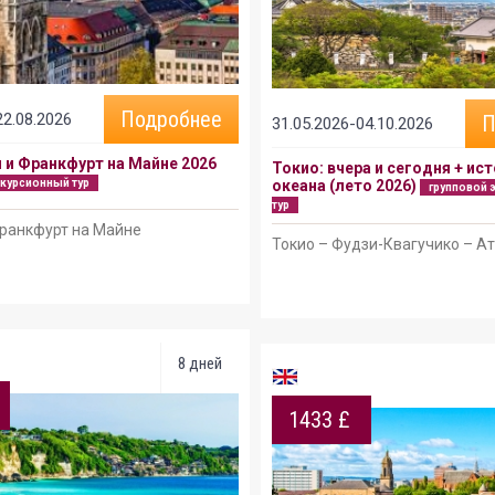
Подробнее
22.08.2026
П
31.05.2026-04.10.2026
 и Франкфурт на Майне 2026
Токио: вчера и сегодня + ист
скурсионный тур
океана (лето 2026)
групповой 
тур
ранкфурт на Майне
Токио – Фудзи-Квагучико – А
8 дней
1433 £