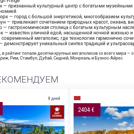
gh Fringe.
 — признанный культурный центр с богатыми музейными и
номией.
рк — город с большой энергетикой, многообразием культу
ун — привлекает сочетанием природных красот, океана, ви
 — гастрономическая столица с богатым культурным насл
ок — известен уличной едой, насыщенной ночной жизнью 
 современный мегаполис, где технологии гармонично сочет
— демонстрирует уникальный синтез традиций и ультрасов
, в рейтинг попали десятки крупных мегаполисов со всего мира — о
ариж, Рим, Стамбул, Дубай, Сидней, Монреаль и Буэнос‑Айрес.
ЕКОМЕНДУЕМ
8 дней
2404 €