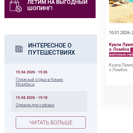
ЛЕТИМ НА ВЫГОДНЫЙ
ШОПИНГ!
10.01.2026-
ИНТЕРЕСНОЕ О
Куала Лумп
и
о.Ломбок
ПУТЕШЕСТВИЯХ
групповым сер
Куала Лумпу
е
о.Ломбок
15.04.2026 - 15:26
Пляжный отдых в Кении:
Момбаса
15.04.2026 - 15:18
Одежда для сафари
ЧИТАТЬ БОЛЬШЕ