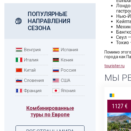
Edinbur
Лондон
гастро
ПОПУЛЯРНЫЕ
Нью‑Йо
НАПРАВЛЕНИЯ
Кейпта
Мехико
СЕЗОНА
Бангк
Сеул —
Токио 
Венгрия
Испания
Помимо этого
города как П
Италия
Кения
tourister.ru
Китай
Россия
МЫ Р
Словения
США
Франция
Япония
9 дней
1127 €
2417 $
Комбинированные
туры по Европе