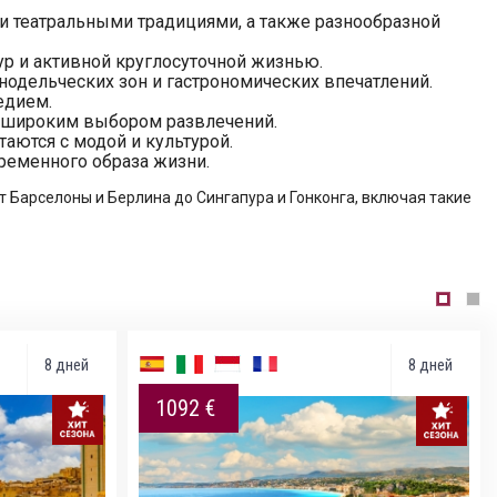
 театральными традициями, а также разнообразной
р и активной круглосуточной жизнью.
нодельческих зон и гастрономических впечатлений.
едием.
и широким выбором развлечений.
аются с модой и культурой.
ременного образа жизни.
т Барселоны и Берлина до Сингапура и Гонконга, включая такие
8 дней
8 дней
1092 €