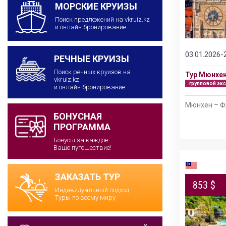
МОРСКИЕ КРУИЗЫ
Поиск предложений на vkruiz.kz
и онлайн-бронирование
03.01.2026-
РЕЧНЫЕ КРУИЗЫ
Поиск речных круизов на
Тур Мюнхен
vkruiz.kz
групповой эк
и онлайн-бронирование
Мюнхен – Ф
БОНУСНАЯ
ПРОГРАММА
Бонусы за каждое
Ваше путешествие!
ЗАКАЗАТЬ ТУР
853 $
Индивидуальный подход.
Туры по всему миру