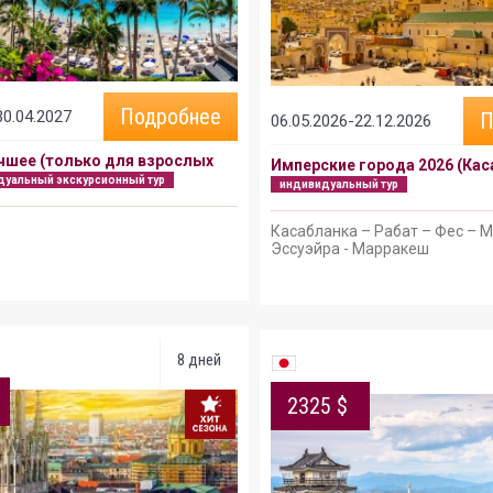
Подробнее
30.04.2027
П
06.05.2026-22.12.2026
чшее (только для взрослых
Имперские города 2026 (Кас
дуальный экскурсионный тур
индивидуальный тур
Касабланка – Рабат – Фес – 
Эссуэйра - Марракеш
8 дней
2325 $