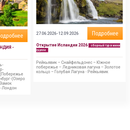
Подробнее
27.06.2026-12.09.2026
одробнее
Открытие Исландии 2026
сборный тур в мини
НДИЯ -
группе
Рейкьявик – Снайфельдснес – Южное
ь-
побережье – Ледниковая лагуна – Золотое
р-
кольцо – Голубая Лагуна - Рейкьявик
-(Побережье
нбург-(Озеро
(Замок
)-Лондон