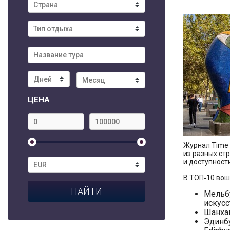
ЦЕНА
Журнал Time 
из разных ст
и доступност
В ТОП‑10 вош
Мельбу
искусс
Шанхай
Эдинбу