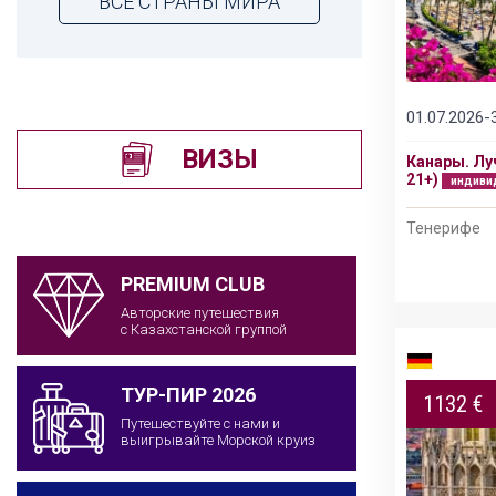
ВСЕ СТРАНЫ МИРА
01.07.2026-
Подробнее
24.02.2026-24.01.2027
ВИЗЫ
Канары. Лу
ГРАНД ТУР: ВСЁ ЛУЧШЕЕ В КИТАЕ 2026
21+)
индиви
индивидуальный тур
Тенерифе
Пекин – Лоян – Шаолинь – Сиань – Шанхай -
Сучжоу
PREMIUM CLUB
Авторские путешествия
с Казахстанской группой
ТУР-ПИР 2026
1132 €
Путешествуйте с нами и
выигрывайте Морской круиз