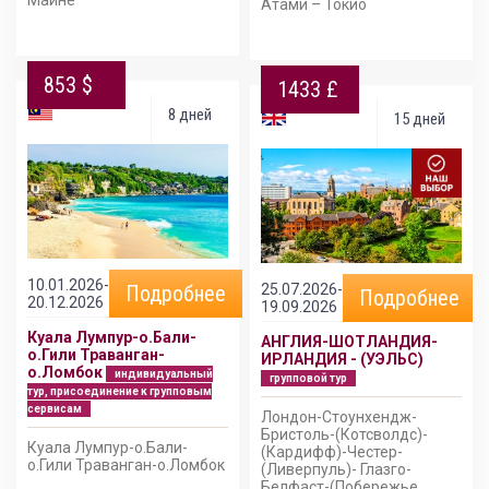
Атами – Токио
853 $
1433 £
8 дней
15 дней
10.01.2026-
25.07.2026-
Подробнее
Подробнее
20.12.2026
19.09.2026
Куала Лумпур-о.Бали-
АНГЛИЯ-ШОТЛАНДИЯ-
о.Гили Траванган-
ИРЛАНДИЯ - (УЭЛЬС)
о.Ломбок
индивидуальный
групповой тур
тур, присоединение к групповым
сервисам
Лондон-Стоунхендж-
Бристоль-(Котсволдс)-
Куала Лумпур-о.Бали-
(Кардифф)-Честер-
о.Гили Траванган-о.Ломбок
(Ливерпуль)- Глазго-
Белфаст-(Побережье