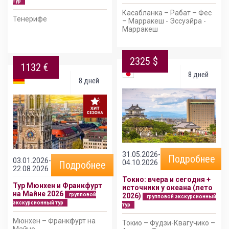
тур
Касабланка – Рабат – Фес
Тенерифе
– Марракеш - Эссуэйра -
Марракеш
2325 $
1132 €
8 дней
8 дней
31.05.2026-
Подробнее
03.01.2026-
04.10.2026
Подробнее
22.08.2026
Токио: вчера и сегодня +
Тур Мюнхен и Франкфурт
источники у океана (лето
на Майне 2026
групповой
2026)
групповой экскурсионный
экскурсионный тур
тур
Мюнхен – Франкфурт на
Токио – Фудзи-Квагучико –
Майне