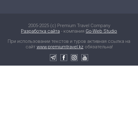
2005-2025 (c) Premium Travel Company
Разработка сайта
- компания
Go-Web Studio
При использовании текстов и туров активная ссылка на
сайт
www.premiumtravel.kz
обязательна!