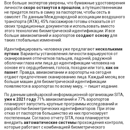
Все больше экспертов уверены, что бумажные удостоверения
личности
скоро останутся в прошлом
, а путешественникам
не придется лезть в самку за паспортом, чтобы сесть в
самолет. По данным Международной ассоциации воздушного
транспорта (IATA), 45% пассажиров готовы отказаться от
своих традиционных документов и использовать вместо
этого технологию биометрической идентификации. И все
больше авиакомпаний и аэропортов
создают основу
для
таких глобальных изменений.
Идентифицировать человека уже предлагают
несколькими
путями
. Варианты установления личности варьируются от
сканирования отпечатков пальцев, ладоней, радужной
оболочки глаза или лица до идентификации человека на
основе его сердцебиения, голоса, походки или того,
как он
пахнет
. Правда, авиакомпании и аэропорты на сегодня
отдают предпочтение сканированию лица. Каждый месяц все
больше машин для биометрической идентификации
появляются в аэропортах по всему миру, — пишет издание.
По данным швейцарской информационной организации SITA,
уже к 2021 году
71% авиакомпаний и 77% аэропортов
планируют запустить крупные программы исследований и
разработки биометрических идентификаторов. При этом
отказ от паспортов большинство из них прогнозирует
постепенным. Согласно отчету SITA, пока планируется
внедрить
автоматические системы
прохождения контроля,
которые работают с комбинацией биометрического