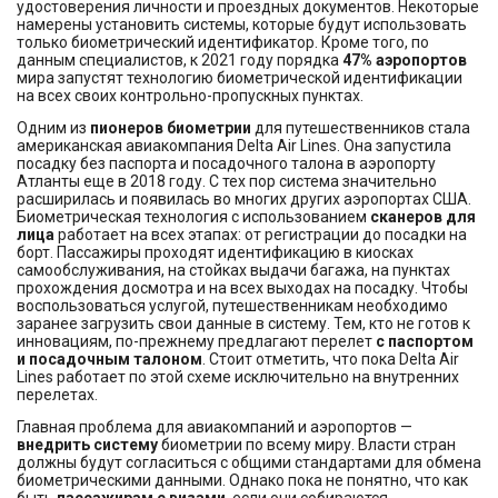
удостоверения личности и проездных документов. Некоторые
намерены установить системы, которые будут использовать
только биометрический идентификатор. Кроме того, по
данным специалистов, к 2021 году порядка
47% аэропортов
мира запустят технологию биометрической идентификации
на всех своих контрольно-пропускных пунктах.
Одним из
пионеров биометрии
для путешественников стала
американская авиакомпания Delta Air Lines. Она запустила
посадку без паспорта и посадочного талона в аэропорту
Атланты еще в 2018 году. С тех пор система значительно
расширилась и появилась во многих других аэропортах США.
Биометрическая технология с использованием
сканеров для
лица
работает на всех этапах: от регистрации до посадки на
борт. Пассажиры проходят идентификацию в киосках
самообслуживания, на стойках выдачи багажа, на пунктах
прохождения досмотра и на всех выходах на посадку. Чтобы
воспользоваться услугой, путешественникам необходимо
заранее загрузить свои данные в систему. Тем, кто не готов к
инновациям, по-прежнему предлагают перелет
с паспортом
и посадочным талоном
. Стоит отметить, что пока Delta Air
Lines работает по этой схеме исключительно на внутренних
перелетах.
Главная проблема для авиакомпаний и аэропортов —
внедрить систему
биометрии по всему миру. Власти стран
должны будут согласиться с общими стандартами для обмена
биометрическими данными. Однако пока не понятно, что как
быть
пассажирам с визами
, если они собираются