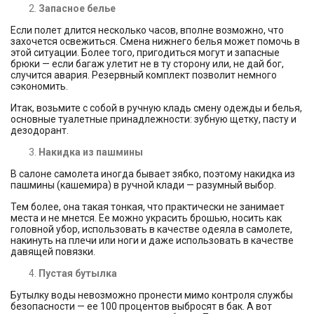
Запасное белье
Если полет длится несколько часов, вполне возможно, что
захочется освежиться. Смена нижнего белья может помочь в
этой ситуации. Более того, пригодиться могут и запасные
брюки — если багаж улетит не в ту сторону или, не дай бог,
случится авария. Резервный комплект позволит немного
сэкономить.
Итак, возьмите с собой в ручную кладь смену одежды и белья,
основные туалетные принадлежности: зубную щетку, пасту и
дезодорант.
Накидка из пашмины
В салоне самолета иногда бывает зябко, поэтому накидка из
пашмины (кашемира) в ручной клади — разумный выбор.
Тем более, она такая тонкая, что практически не занимает
места и не мнется. Ее можно украсить брошью, носить как
головной убор, использовать в качестве одеяла в самолете,
накинуть на плечи или ноги и даже использовать в качестве
давящей повязки.
Пустая бутылка
Бутылку воды невозможно пронести мимо контроля службы
безопасности — ее 100 процентов выбросят в бак. А вот