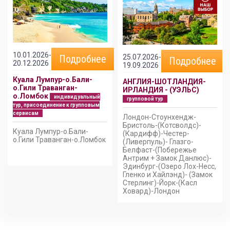
10.01.2026-
25.07.2026-
Подробнее
Подробнее
20.12.2026
19.09.2026
Куала Лумпур-о.Бали-
АНГЛИЯ-ШОТЛАНДИЯ-
о.Гили Траванган-
ИРЛАНДИЯ - (УЭЛЬС)
о.Ломбок
индивидуальный
групповой тур
тур, присоединение к групповым
сервисам
Лондон-Стоунхендж-
Бристоль-(Котсволдс)-
Куала Лумпур-о.Бали-
(Кардифф)-Честер-
о.Гили Траванган-о.Ломбок
(Ливерпуль)- Глазго-
Белфаст-(Побережье
Антрим + Замок Данлюс)-
Эдинбург-(Озеро Лох-Несс,
Гленко и Хайлэнд)- (Замок
Стерлинг)-Йорк-(Касл
Ховард)-Лондон