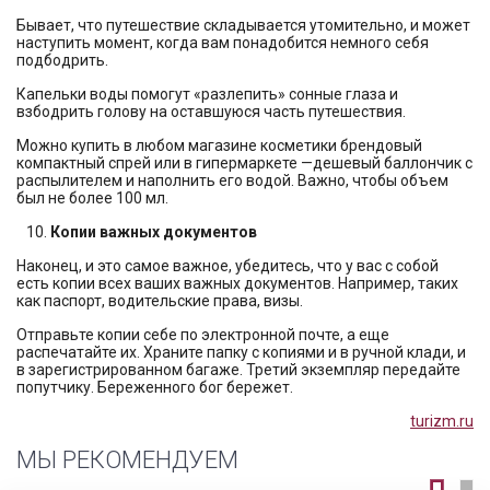
Бывает, что путешествие складывается утомительно, и может
наступить момент, когда вам понадобится немного себя
подбодрить.
Капельки воды помогут «разлепить» сонные глаза и
взбодрить голову на оставшуюся часть путешествия.
Можно купить в любом магазине косметики брендовый
компактный спрей или в гипермаркете —дешевый баллончик с
распылителем и наполнить его водой. Важно, чтобы объем
был не более 100 мл.
10.
Копии важных документов
Наконец, и это самое важное, убедитесь, что у вас с собой
есть копии всех ваших важных документов. Например, таких
как паспорт, водительские права, визы.
Отправьте копии себе по электронной почте, а еще
распечатайте их. Храните папку с копиями и в ручной клади, и
в зарегистрированном багаже. Третий экземпляр передайте
попутчику. Береженного бог бережет.
turizm.ru
МЫ РЕКОМЕНДУЕМ