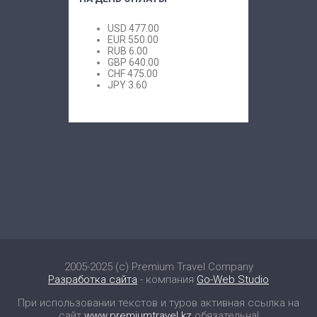
USD
477.00
EUR
550.00
RUB
6.00
GBP
640.00
CHF
475.00
JPY
3.60
2005-2025 (c) Premium Travel Company
Разработка сайта
- компания
Go-Web Studio
При использовании текстов и туров активная ссылка на
сайт
www.premiumtravel.kz
обязательна!