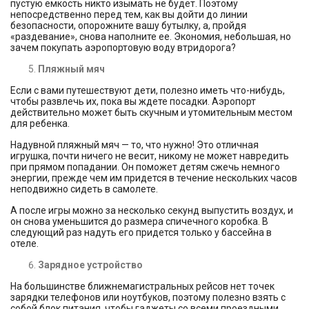
пустую емкость никто изымать не будет. Поэтому
непосредственно перед тем, как вы дойти до линии
безопасности, опорожните вашу бутылку, а, пройдя
«раздевание», снова наполните ее. Экономия, небольшая, но
зачем покупать аэропортовую воду втридорога?
Пляжный мяч
Если с вами путешествуют дети, полезно иметь что-нибудь,
чтобы развлечь их, пока вы ждете посадки. Аэропорт
действительно может быть скучным и утомительным местом
для ребенка.
Надувной пляжный мяч — то, что нужно! Это отличная
игрушка, почти ничего не весит, никому не может навредить
при прямом попадании. Он поможет детям сжечь немного
энергии, прежде чем им придется в течение нескольких часов
неподвижно сидеть в самолете.
А после игры можно за несколько секунд выпустить воздух, и
он снова уменьшится до размера спичечного коробка. В
следующий раз надуть его придется только у бассейна в
отеле.
Зарядное устройство
На большинстве ближнемагистральных рейсов нет точек
зарядки телефонов или ноутбуков, поэтому полезно взять с
собой блок питания, чтобы гаджеты со всеми проездными