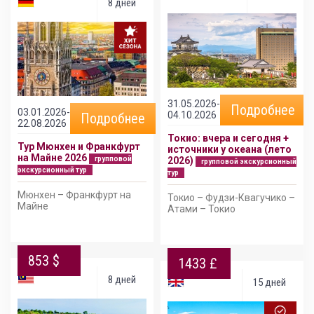
8 дней
31.05.2026-
Подробнее
03.01.2026-
04.10.2026
Подробнее
22.08.2026
Токио: вчера и сегодня +
Тур Мюнхен и Франкфурт
источники у океана (лето
на Майне 2026
групповой
2026)
групповой экскурсионный
экскурсионный тур
тур
Мюнхен – Франкфурт на
Токио – Фудзи-Квагучико –
Майне
Атами – Токио
853 $
1433 £
8 дней
15 дней