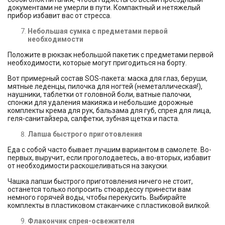
документами не умерли в пути. Компактный и нетяжелый
прибор избавит вас от стресса.
Небольшая сумка с предметами первой
необходимости
Положите в рюкзак небольшой пакетик с предметами первой
необходимости, которые могут пригодиться на борту.
Вот примерный состав SOS-пакета: маска для глаз, беруши,
мятные леденцы, пилочка для ногтей (неметаллическая!),
наушники, таблетки от головной боли, ватные палочки,
спонжи для удаления макияжа и небольшие дорожные
комплекты крема для рук, бальзама для губ, спрея для лица,
геля-санитайзера, салфетки, зубная щетка и паста.
Лапша быстрого приготовления
Еда с собой часто бывает лучшим вариантом в самолете. Во-
первых, выручит, если проголодаетесь, а во-вторых, избавит
от необходимости раскошеливаться на закуски.
Чашка лапши быстрого приготовления ничего не стоит,
останется только попросить стюардессу принести вам
немного горячей воды, чтобы перекусить. Выбирайте
комплекты в пластиковом стаканчике с пластиковой вилкой.
Флакончик спрея-освежителя