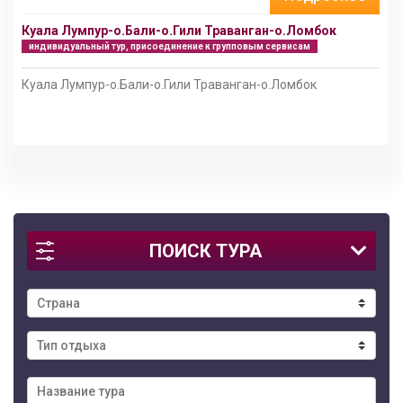
Куала Лумпур-о.Бали-о.Гили Траванган-о.Ломбок
индивидуальный тур, присоединение к групповым сервисам
Куала Лумпур-о.Бали-о.Гили Траванган-о.Ломбок
ПОИСК ТУРА