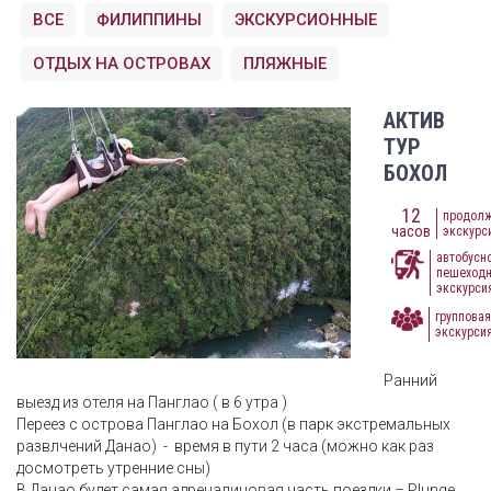
ВСЕ
ФИЛИППИНЫ
ЭКСКУРСИОННЫЕ
ОТДЫХ НА ОСТРОВАХ
ПЛЯЖНЫЕ
АКТИВ
ТУР
БОХОЛ
12
продолж
часов
экскурс
автобусно
пешеход
экскурси
групповая
экскурси
Ранний
выезд из отеля на Панглао ( в 6 утра )
Переез с острова Панглао на Бохол (в парк экстремальных
развлчений Данао) - время в пути 2 часа (можно как раз
досмотреть утренние сны)
В Данао будет самая адреналиновая часть поездки – Plunge