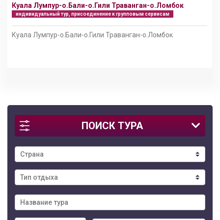
Куала Лумпур-о.Бали-о.Гили Траванган-о.Ломбок
индивидуальный тур, присоединение к групповым сервисам
Куала Лумпур-о.Бали-о.Гили Траванган-о.Ломбок
ПОИСК ТУРА