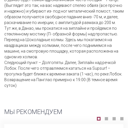
(Выглядит это так; на вас надевают спелео обвяз (все прочно
и надежно) и убирают из- под ног металический помост, таким
образом получается свободное падание вниз -70 м, и далее,
раскачивание по инерции, с амплитудой размаха до 200 м.
Тут же, в Данао, мы прокатися на зиплайне и пройдемся по
стеклянному мостику (П- образной формы) над пропастью.
Переезд на Шоколадные холмы. Здесь мы покатаемся на
квадрациках между холмами, после чего поднимемся на
машине, на смотровую площадку, которая расположена на
одном из холмов.
Следующий пункт – Долгопяты. Далее, Зиплайн над речкой
Лобок. После чего отправляемся кататься на Supsurf –
прогулка будет ближе к времени заката (1 час), по реке Лобок.
Возвращение на Панглао примерно к 19.00 (В темное время
суток)
МЫ РЕКОМЕНДУЕМ