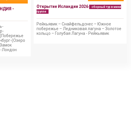
Открытие Исландии 2026
сборный тур в мини
НДИЯ -
группе
Рейкьявик – Снайфельдснес – Южное
ь-
побережье – Ледниковая лагуна – Золотое
р-
кольцо – Голубая Лагуна - Рейкьявик
-(Побережье
нбург-(Озеро
(Замок
)-Лондон