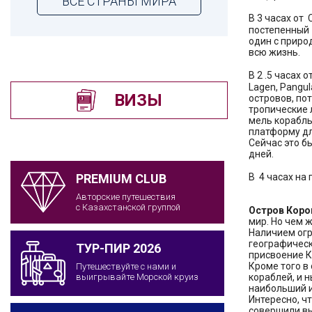
ВСЕ СТРАНЫ МИРА
В 3 часах от
постепенный 
один с приро
всю жизнь.
В 2 .5 часах
Lagen, Pangul
ВИЗЫ
островов, по
тропические 
мель корабль
платформу дл
Сейчас это б
дней.
В 4 часах на
PREMIUM CLUB
Авторские путешествия
с Казахстанской группой
Остров Коро
мир. Но чем 
Наличием огр
географическ
ТУР-ПИР 2026
присвоение К
Кроме того в
Путешествуйте с нами и
кораблей, и 
выигрывайте Морской круиз
наибольший и
Интересно, ч
совершили вы