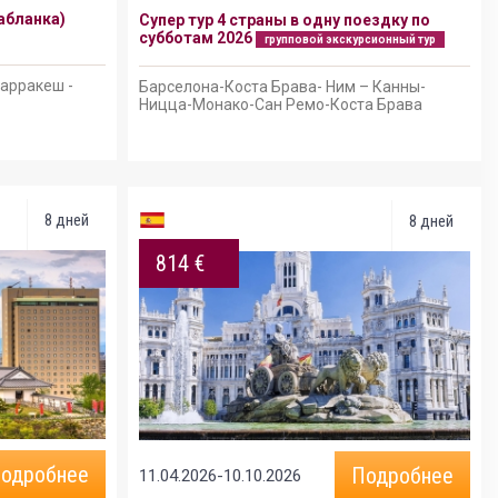
абланка)
Супер тур 4 страны в одну поездку по
субботам 2026
групповой экскурсионный тур
Марракеш -
Барселона-Коста Брава- Ним – Канны-
Ницца-Монако-Сан Ремо-Коста Брава
8 дней
8 дней
814 €
одробнее
Подробнее
11.04.2026-10.10.2026