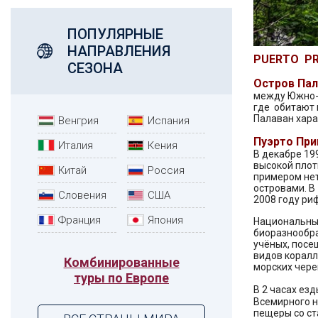
ПОПУЛЯРНЫЕ
НАПРАВЛЕНИЯ
PUERTO PRI
СЕЗОНА
Остров Пал
между Южно-К
где обитают 
Палаван хара
Венгрия
Испания
Пуэрто При
Италия
Кения
В декабре 19
высокой плот
Китай
Россия
примером нет
островами. В
Словения
США
2008 году ри
Франция
Япония
Национальный
биоразнообра
учёных, посе
видов коралл
Комбинированные
морских чере
туры по Европе
В 2 часах ез
Всемирного 
пещеры со ст