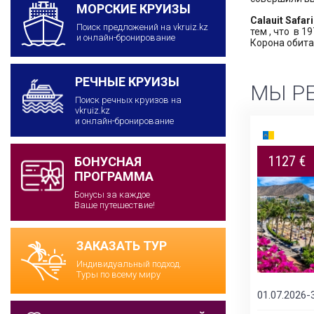
МОРСКИЕ КРУИЗЫ
Calauit Safar
Поиск предложений на vkruiz.kz
тем , что в 
и онлайн-бронирование
Корона обита
РЕЧНЫЕ КРУИЗЫ
МЫ Р
Поиск речных круизов на
vkruiz.kz
и онлайн-бронирование
9 дней
1127 €
БОНУСНАЯ
2417 $
ПРОГРАММА
Бонусы за каждое
Ваше путешествие!
ЗАКАЗАТЬ ТУР
Индивидуальный подход.
Туры по всему миру
01.07.2026-
Подробнее
24.02.2026-24.01.2027