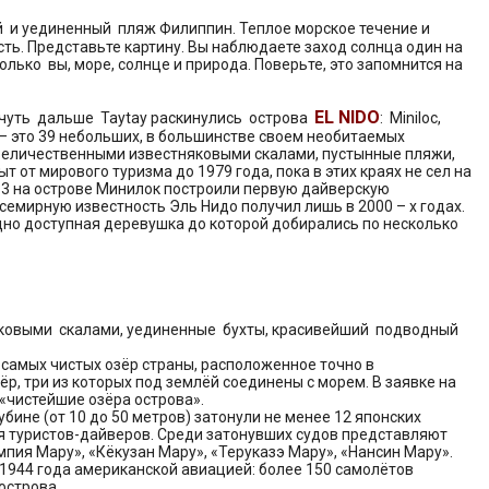
 и уединенный пляж Филиппин. Теплое морское течение и
ь. Представьте картину. Вы наблюдаете заход солнца один на
ько вы, море, солнце и природа. Поверьте, это запомнится на
EL NIDO
t), чуть дальше Taytay раскинулись острова
: Miniloc,
ит – это 39 небольших, в большинстве своем необитаемых
з величественными известняковыми скалами, пустынные пляжи,
от мирового туризма до 1979 года, пока в этих краях не сел на
983 на острове Минилок построили первую дайверскую
семирную известность Эль Нидо получил лишь в 2000 – х годах.
удно доступная деревушка до которой добирались по несколько
няковыми скалами, уединенные бухты, красивейший подводный
 самых чистых озёр страны, расположенное точно в
р, три из которых под землёй соединены с морем. В заявке на
«чистейшие озёра острова».
бине (от 10 до 50 метров) затонули не менее 12 японских
я туристов-дайверов. Среди затонувших судов представляют
мпия Мару», «Кёкузан Мару», «Теруказэ Мару», «Нансин Мару».
я 1944 года американской авиацией: более 150 самолётов
острова.