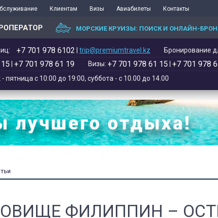
обслуживание
Клиентам
Визы
Авиабилеты
Контакты
РОПЕРАТОР
МОРСКИЕ КРУИЗЫ: ПОИСК И ОНЛАЙН-БРО
+7 701 978 6102‬
иц:
|
trip@premiumtravel.kz
Бронирование дл
 15
+7 701 978 61 19
+7 701 978 61 15
+7 701 978 6
|
Визы:
|
 пятница с 10:00 до 19:00, суббота - с 10.00 до 14.00
атьи
ОВИЩЕ ФИЛИППИН – ОСТ