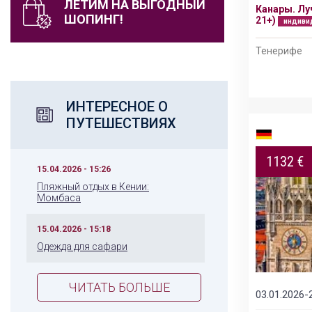
ЛЕТИМ НА ВЫГОДНЫЙ
Канары. Лу
ГРАНД ТУР: ВСЁ ЛУЧШЕЕ В КИТАЕ 2026
ШОПИНГ!
21+)
индиви
индивидуальный тур
Тенерифе
Пекин – Лоян – Шаолинь – Сиань – Шанхай -
Сучжоу
ИНТЕРЕСНОЕ О
ПУТЕШЕСТВИЯХ
1132 €
15.04.2026 - 15:26
Пляжный отдых в Кении:
Момбаса
15.04.2026 - 15:18
Одежда для сафари
ЧИТАТЬ БОЛЬШЕ
03.01.2026-