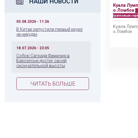
НАШИ НОВОСТИ
Куала Лумп
и
о.Ломбок
групповым сер
05.08.2026 - 11:26
Куала Лумпу
В Китае запустили первый круиз
е
о.Ломбок
«в никуда»
18.07.2026 - 23:05
Собор Саграда Фамилия в
Барселоне достиг своей
окончательной высоты
ЧИТАТЬ БОЛЬШЕ