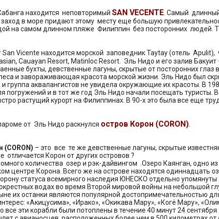
SAN VECENTE
 Сабанга находится неповторимый
. Самый длинный
заход в море придают этому месту еще большую привлекательност
дой на самом длинном пляже Филиппин без посторонних людей. Тол
 от San Vicente находится морской заповедник Taytay (отель Apuli
asian, Cauayan Resort, Matinloc Resort. Эль Нидо и его залив Баку
таенные бухты, девственные лагуны, скрытые от посторонних гла
леса и завораживающая красота морской жизни. Эль Нидо был скрыт 
 и группа аквалангистов не увидела окружающие их красоты. В 1
я погружений и в тот же год Эль Нидо начали посещать туристы. В
ыстро растущий курорт на Филиппинах. В 90-х это была все еще тр
остров Корон (CORON)
 пароме от Эль Нидо раскнулся
.
н (CORON)
– это все те же девственные лагуны, скрытые извест
же отличается Корон от других островов ?
омного количества озер и рэк-дайвингом .Озеро Каянган, одно из
ом центре Корона. Всего же на острове находятся одиннадцать озё
орону статуса всемирного наследия ЮНЕСКО отдельно упомянуты 
 окрестных водах во время Второй мировой войны на небольшой глу
ныне их останки являются популярной достопримечательностью дл
нтерес: «Акицусима», «Ирако», «Окикава Мару», «Когё Мару», «Оли
то все эти корабли были потоплены в течение 40 минут 24 сентябр
лет с авианосцев, расположенных более чем в 500 километрах от 