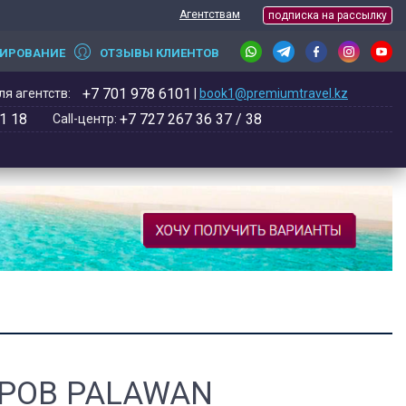
Агентствам
подписка на рассылку
НИРОВАНИЕ
ОТЗЫВЫ КЛИЕНТОВ
+7 701 978 6101
я агентств:
|
book1@premiumtravel.kz
1 18
+7 727 267 36 37 / 38
Call-центр:
РОВ PALAWAN