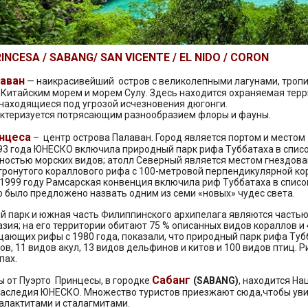
NCESA / SABANG/ SAN VICENTE / EL NIDO / CORON
аван
— наикрасивейший остров с великолепными лагунами, троп
итайским морем и морем Сулу. Здесь находится охраняемая терр
находящиеся под угрозой исчезновения дюгонги.
ктеризуется потрясающим разнообразием флоры и фауны.
нцеса
– центр острова Палаван. Город является портом и местом
93 года ЮНЕСКО включила природный парк рифа Туббатаха в списо
ностью морских видов; атолл Северный является местом гнездован
ронутого кораллового рифа с 100-метровой перпендикулярной ко
 1999 году Рамсарская конвенция включила риф Туббатаха в спис
ф было предложено назвать одним из семи «новых» чудес света.
 парк и южная часть Филиппинского архипелага являются частью
зия; на его территории обитают 75 % описанных видов кораллов 
щающих рифы с 1980 года, показали, что природный парк рифа Туб
ов, 11 видов акул, 13 видов дельфинов и китов и 100 видов птиц. 
пах.
Сабанг
ды от Пуэрто Принцесы, в городке
(SABANG)
, находится На
наследия ЮНЕСКО. Множество туристов приезжают сюда,чтобы ув
алактитами и сталагмитами.