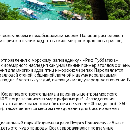
ическим лесом и незабываемым морем. Палаван расположен
итория в тысячи квадратных километров коралловых рифов,
 отправления к морскому заповеднику - «Риф Туббатаха».
к Всемирного наследия как уникальный пример атоллов с очень
ия для многих видов птиц и морских черепах. Парк является
ралловой стеной, обширной лагуной и двумя коралловыми
ок водно-болотных угодий, имеющих международное значение. В
 Кораллового треугольника и признаны центром морского
и 40 % встречающихся в мире рифовых рыб. Исследования
батаха является местом обитания не менее 600 видов рыб, 360
Риф также является местом гнездования для бисс и зелёных
циональный парк «Подземная река Пуэрто Принсеса» - объект
идеть это чудо природы. Всех завораживают подземные