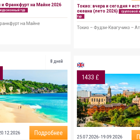
 и Франкфурт на Майне 2026
Токио: вчера и сегодня + ист
скурсионный тур
океана (лето 2026)
групповой 
тур
ранкфурт на Майне
Токио – Фудзи-Квагучико – А
8 дней
1433 £
Подробнее
20.12.2026
П
25.07.2026-19.09.2026