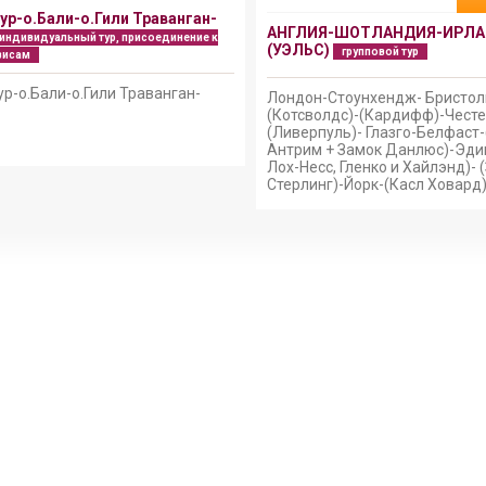
ур-о.Бали-о.Гили Траванган-
АНГЛИЯ-ШОТЛАНДИЯ-ИРЛА
индивидуальный тур, присоединение к
(УЭЛЬС)
групповой тур
висам
р-о.Бали-о.Гили Траванган-
Лондон-Стоунхендж- Бристол
(Котсволдс)-(Кардифф)-Честе
(Ливерпуль)- Глазго-Белфаст
Антрим + Замок Данлюс)-Эди
Лох-Несс, Гленко и Хайлэнд)- 
Стерлинг)-Йорк-(Касл Ховард