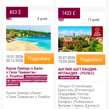
853 $
1433 £
8 дней
15 дней
10.01.2026-
25.07.2026-
Подробнее
Подробнее
20.12.2026
19.09.2026
Куала Лумпур-о.Бали-
АНГЛИЯ-ШОТЛАНДИЯ-
о.Гили Траванган-
ИРЛАНДИЯ - (УЭЛЬС)
о.Ломбок
индивидуальный
групповой тур
тур, присоединение к групповым
сервисам
Лондон-Стоунхендж-
Бристоль-(Котсволдс)-
Куала Лумпур-о.Бали-
(Кардифф)-Честер-
о.Гили Траванган-о.Ломбок
(Ливерпуль)- Глазго-
Белфаст-(Побережье
Антрим + Замок Данлюс)-