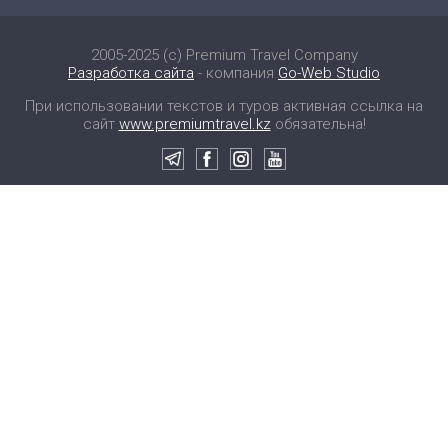
2005-2025 (c) Premium Travel Company
Разработка сайта
- компания
Go-Web Studio
При использовании текстов и туров активная ссылка на
сайт
www.premiumtravel.kz
обязательна!