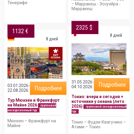
Тенерифе
– Марракеш - Эссуэйра -
Марракеш
2325 $
1132 €
8 дней
8 дней
31.05.2026-
Подробнее
03.01.2026-
04.10.2026
Подробнее
22.08.2026
Токио: вчера и сегодня +
Тур Мюнхен и Франкфурт
источники у океана (лето
на Майне 2026
групповой
2026)
групповой экскурсионный
экскурсионный тур
тур
Мюнхен – Франкфурт на
Токио – Фудзи-Квагучико –
Майне
Атами – Токио