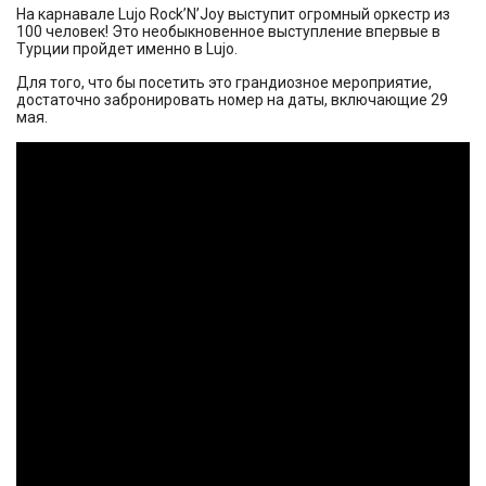
На карнавале Lujo Rock’N’Joy выступит огромный оркестр из
100 человек! Это необыкновенное выступление впервые в
Турции пройдет именно в Lujo.
Для того, что бы посетить это грандиозное мероприятие,
достаточно забронировать номер на даты, включающие 29
мая.