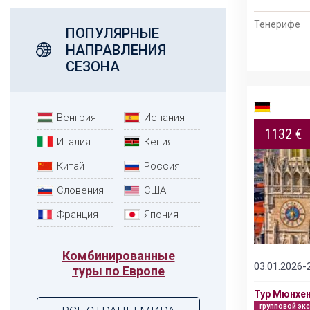
Тенерифе
Пекин – Лоян – Шаолинь – Сиань – Шанхай -
ПОПУЛЯРНЫЕ
Сучжоу
НАПРАВЛЕНИЯ
СЕЗОНА
Венгрия
Испания
1132 €
Италия
Кения
Китай
Россия
Словения
США
Франция
Япония
Комбинированные
03.01.2026-
туры по Европе
Тур Мюнхен
групповой эк