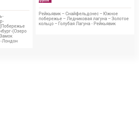
группе
Рейкьявик – Снайфельдснес – Южное
ь-
побережье – Ледниковая лагуна – Золотое
р-
кольцо – Голубая Лагуна - Рейкьявик
-(Побережье
нбург-(Озеро
(Замок
)-Лондон