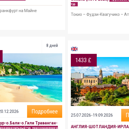
тур
ранкфурт на Майне
Токио – Фудзи-Квагучико – А
8 дней
1433 £
Подробнее
20.12.2026
П
25.07.2026-19.09.2026
ур-о.Бали-о.Гили Траванган-
АНГЛИЯ-ШОТЛАНДИЯ-ИРЛА
индивидуальный тур, присоединение к