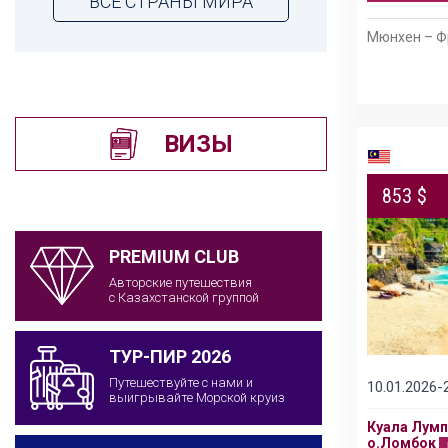
ВСЕ СТРАНЫ МИРА
Мюнхен – Ф
ВИЗЫ
853 $
PREMIUM CLUB
Авторские путешествия
с Казахстанской группой
ТУР-ПИР 2026
Путешествуйте с нами и
10.01.2026-
выигрывайте Морской круиз
Куала Лумп
и
о.Ломбок