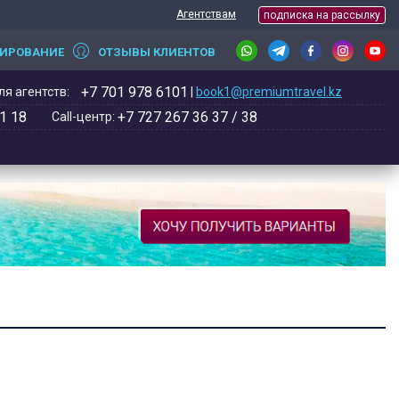
Агентствам
подписка на рассылку
НИРОВАНИЕ
ОТЗЫВЫ КЛИЕНТОВ
+7 701 978 6101
я агентств:
|
book1@premiumtravel.kz
1 18
+7 727 267 36 37 / 38
Call-центр: