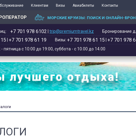
обслуживание
Клиентам
Визы
Авиабилеты
Контакты
РОПЕРАТОР
МОРСКИЕ КРУИЗЫ: ПОИСК И ОНЛАЙН-БРО
+7 701 978 6102‬
иц:
|
trip@premiumtravel.kz
Бронирование дл
 15
+7 701 978 61 19
+7 701 978 61 15
+7 701 978 6
|
Визы:
|
 пятница с 10:00 до 19:00, суббота - с 10.00 до 14.00
талоги
ЛОГИ