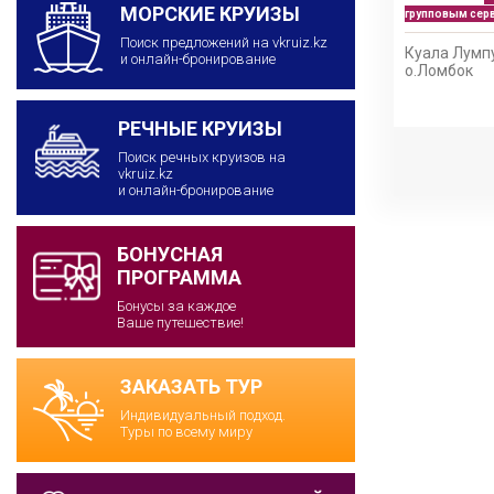
МОРСКИЕ КРУИЗЫ
групповым сер
Поиск предложений на vkruiz.kz
Куала Лумпу
и онлайн-бронирование
е
о.Ломбок
РЕЧНЫЕ КРУИЗЫ
Поиск речных круизов на
vkruiz.kz
и онлайн-бронирование
БОНУСНАЯ
ПРОГРАММА
Бонусы за каждое
Ваше путешествие!
ЗАКАЗАТЬ ТУР
Индивидуальный подход.
Туры по всему миру