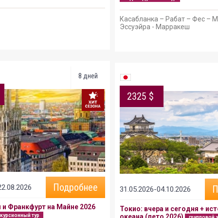
Касабланка – Рабат – Фес – 
Эссуэйра - Марракеш
8 дней
2325 $
Подробнее
22.08.2026
П
31.05.2026-04.10.2026
 и Франкфурт на Майне 2026
Токио: вчера и сегодня + ист
скурсионный тур
океана (лето 2026)
групповой 