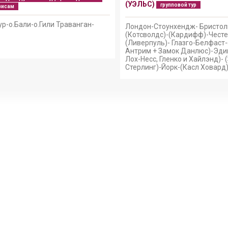
(УЭЛЬС)
групповой тур
висам
р-о.Бали-о.Гили Траванган-
Лондон-Стоунхендж- Бристол
(Котсволдс)-(Кардифф)-Честе
(Ливерпуль)- Глазго-Белфаст
Антрим + Замок Данлюс)-Эди
Лох-Несс, Гленко и Хайлэнд)- 
Стерлинг)-Йорк-(Касл Ховард