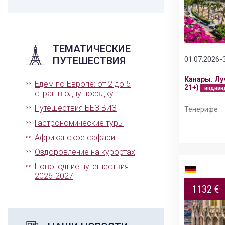
ТЕМАТИЧЕСКИЕ
01.07.2026-
ПУТЕШЕСТВИЯ
Подробнее
24.02.2026-24.01.2027
Канары. Лу
ГРАНД ТУР: ВСЁ ЛУЧШЕЕ В КИТАЕ 2026
Едем по Европе: от 2 до 5
21+)
индиви
индивидуальный тур
стран в одну поездку
Путешествия БЕЗ ВИЗ
Тенерифе
Пекин – Лоян – Шаолинь – Сиань – Шанхай -
Сучжоу
Гастрономические туры
Африканское сафари
Оздоровление на курортах
Новогодние путешествия
2026-2027
1132 €