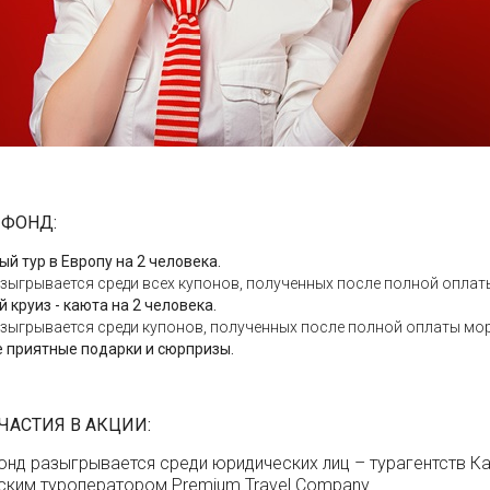
 ФОНД:
й тур в Европу на 2 человека.
зыгрывается среди всех купонов, полученных после полной оплаты
 круиз - каюта на 2 человека.
азыгрывается среди купонов, полученных после полной оплаты мор
е приятные подарки и сюрпризы.
ЧАСТИЯ В АКЦИИ:
нд разыгрывается среди юридических лиц – турагентств Ка
ским туроператором Premium Trаvel Company.