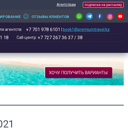
Агентствам
подписка на рассылку
НИРОВАНИЕ
ОТЗЫВЫ КЛИЕНТОВ
+7 701 978 6101
я агентств:
|
book1@premiumtravel.kz
1 18
+7 727 267 36 37 / 38
Call-центр:
021