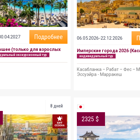
Подробнее
30.04.2027
П
06.05.2026-22.12.2026
чшее (только для взрослых
Имперские города 2026 (Кас
дуальный экскурсионный тур
индивидуальный тур
Касабланка – Рабат – Фес – 
Эссуэйра - Марракеш
8 дней
2325 $