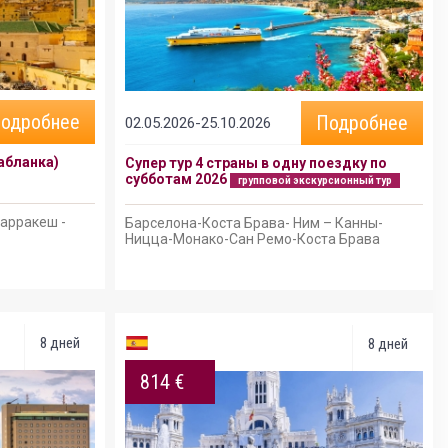
одробнее
Подробнее
02.05.2026-25.10.2026
абланка)
Супер тур 4 страны в одну поездку по
субботам 2026
групповой экскурсионный тур
Марракеш -
Барселона-Коста Брава- Ним – Канны-
Ницца-Монако-Сан Ремо-Коста Брава
8 дней
8 дней
814 €