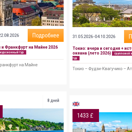
Подробнее
22.08.2026
П
31.05.2026-04.10.2026
 и Франкфурт на Майне 2026
Токио: вчера и сегодня + ист
скурсионный тур
океана (лето 2026)
групповой 
тур
ранкфурт на Майне
Токио – Фудзи-Квагучико – А
8 дней
1433 £