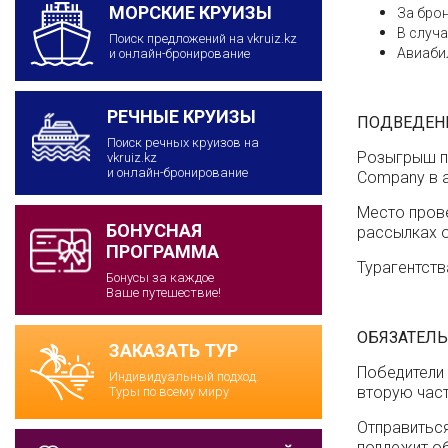
МОРСКИЕ КРУИЗЫ
За брон
В случа
Поиск предложений на vkruiz.kz
Авиабил
и онлайн-бронирование
РЕЧНЫЕ КРУИЗЫ
ПОДВЕДЕНИ
Поиск речных круизов на
Розыгрыш пр
vkruiz.kz
и онлайн-бронирование
Company в а
Место прове
БОНУСНАЯ
рассылках о
ПРОГРАММА
Турагентств
Бонусы за каждое
Ваше путешествие!
ОБЯЗАТЕЛ
ЗАКАЗАТЬ ТУР
Победители
Индивидуальный подход.
вторую част
Туры по всему миру
Отправиться
подлежит об