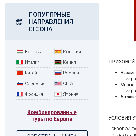
ПОПУЛЯРНЫЕ
НАПРАВЛЕНИЯ
СЕЗОНА
Венгрия
Испания
ПРИЗОВОЙ
Италия
Кения
Китай
Россия
Наземны
Приз ра
Словения
США
Морской
Приз р
Франция
Япония
А такж
Комбинированные
УСЛОВИЯ У
туры по Европе
Призовой фо
с казахстан