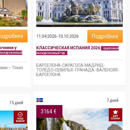
одробнее
Подробнее
11.04.2026-10.10.2026
очники у
КЛАССИЧЕСКАЯ ИСПАНИЯ 2026
групповой
экскурсионный
экскурсионный тур
БАРСЕЛОНА-САРАГОСА-МАДРИД-
тами – Токио
ТОЛЕДО-СЕВИЛЬЯ -ГРАНАДА -ВАЛЕНСИЯ-
БАРСЕЛОНА
7 дней
15 дней
3164 €