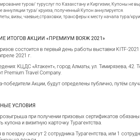
ирование туров/ туруслуг по Казахстану и Киргизии, Купоны не в
е аннуляции тура/ круиза, полученный Купон аннулируется.
еты, визы, чаевые,страховки, трансферы к месту начала тура/кр
Е ИТОГОВ АКЦИИ «ПРЕМИУМ ВОЯЖ 2021»
изов состоится в первый день работы выставки KITF-2021 
преле 2021 г.
дения: КЦДС «Атакент», город Алматы, ул. Тимирязева, 42. 
т Premium Travel Company.
а-победители Акции, будут определены публично, путём слу
ЬНЫЕ УСЛОВИЯ
 розыгрыша при получении призовых сертификатов обязаны
ь купона и визитную карточку Турагентства.
 в поездку смогут 2 сотрудника Турагентства, или 1 сотру
мену на деньги.