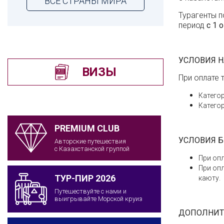
ВСЕ СТРАНЫ МИРА
Турагенты п
период
с 1 
УСЛОВИЯ 
ВИЗЫ
При оплате 
Категор
Категор
PREMIUM CLUB
УСЛОВИЯ 
Авторские путешествия
с Казахстанской группой
При оп
При опл
ТУР-ПИР 2026
каюту.
Путешествуйте с нами и
выигрывайте Морской круиз
ДОПОЛНИТ